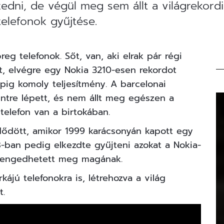
edni, de végül meg sem állt a világrekordi
telefonok gyűjtése.
reg telefonok. Sőt, van, aki elrak pár régi
t, elvégre egy
Nokia 3210
-esen rekordot
ig komoly teljesítmény. A barcelonai
ntre lépett, és nem állt meg egészen a
telefon van a birtokában.
zdődött, amikor 1999 karácsonyán kapott egy
-ban pedig elkezdte gyűjteni azokat a Nokia-
 engedhetett meg magának.
ájú telefonokra is, létrehozva a világ
t.