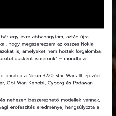
 bár egy évre abbahagytam, aztán újra
kal, hogy megszerezzem az összes Nokia
t azokat is, amelyeket nem hoztak forgalomba,
 prototípusként ismerünk” – mondta a
darabja a Nokia 3220 Star Wars III. epizód
hter, Obi-Wan Kenobi, Cyborg és Padawan
és nehezen beszerezhető modellek vannak,
anyagi erőfeszítés eredménye, hangsúlyozta a