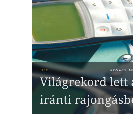
LIFE
KOVÁCS M
Világrekord lett
iránti rajongásb