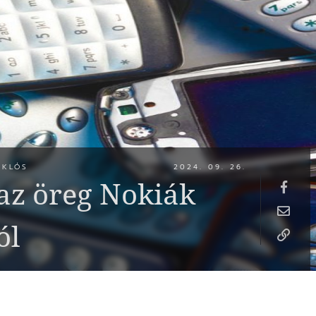
IKLÓS
2024. 09. 26.
 az öreg Nokiák
ól