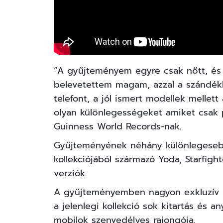
“A gyűjteményem egyre csak nőtt, és
belevetettem magam, azzal a szándék
telefont, a jól ismert modellek mellet
olyan különlegességeket amiket csak
Guinness World Records-nak.
Gyűjteményének néhány különlegesebb 
kollekciójából származó Yoda, Starfig
verziók.
A gyűjteményemben nagyon exkluzív 
a jelenlegi kollekció sok kitartás és 
mobilok szenvedélyes rajongója.