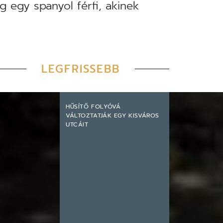
g egy spanyol férfi, akinek
LEGFRISSEBB
HŰSÍTŐ FOLYÓVÁ
VÁLTOZTATJÁK EGY KISVÁROS
UTCÁIT