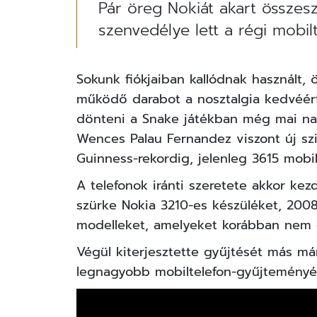
Pár öreg Nokiát akart összesz
szenvedélye lett a régi mobil
Sokunk fiókjaiban kallódnak használt, ö
működő darabot a nosztalgia kedvéér
dönteni a Snake játékban még mai nap
Wences Palau Fernandez viszont új szi
Guinness-rekordig, jelenleg 3615 mobil
A telefonok iránti szeretete akkor ke
szürke Nokia 3210-es készüléket, 2008
modelleket, amelyeket korábban nem
Végül kiterjesztette gyűjtését más márk
legnagyobb mobiltelefon-gyűjteményé