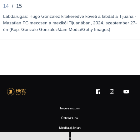
14
/
15
Labdarúgás: Hugo Gonzalez kitekeredve követi a labdát a Tijuana -
Mazatlan FC meccsen a mexikói Tijuanában, 2024. szeptember 27-
én (Kép: Gonzalo Gonzalez/Jam Media/Getty Images)
Impresszum
Üdvözlünk
Médiaajánlat
Felhasználási feltételek