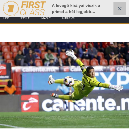
A levegő királyai viszik a
prímet a hét legjobb
sportfotóin
LIFE
STYLE
MAGIC
HÍRLEVÉL