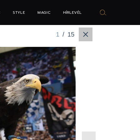
E
STYLE
MAGIC
HÍRLEVÉL
1
/
15