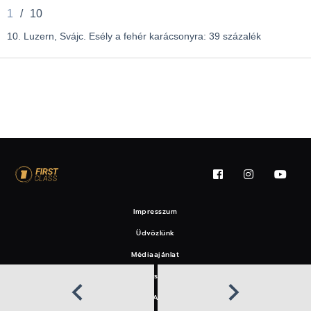
1
/
10
10. Luzern, Svájc. Esély a fehér karácsonyra: 39 százalék
Impresszum
Üdvözlünk
Médiaajánlat
Felhasználási feltételek
EAT