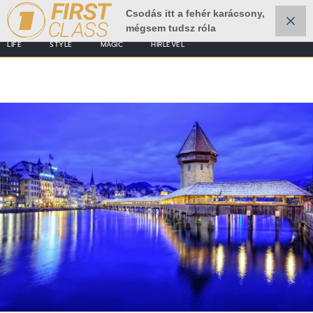
Csodás itt a fehér karácsony,
mégsem tudsz róla
LIFE
STYLE
MAGIC
HÍRLEVÉL