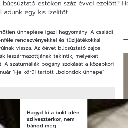
t búcsúztató estéken száz évvel ezelőtt? H
adunk egy kis ízelítőt.
elhőtlen ünneplése igazi hagyomány. A családi
lönféle rendezvényekkel és tűzijátékokkal
yúlnak vissza. Az óévet búcsúztató zajos
iák
leszármazottjának tekintik, melyeket
t. A szaturnáliák pogány szokását a középkori
nuár 1-je körül tartott „bolondok ünnepe”
Hagyd ki a bulit idén
szilveszterkor, nem
bánod meg