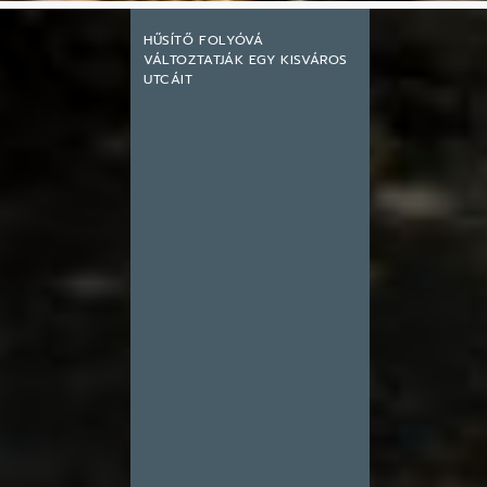
HŰSÍTŐ FOLYÓVÁ
VÁLTOZTATJÁK EGY KISVÁROS
UTCÁIT