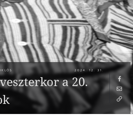
IKLÓS
2024. 12. 31.
lveszterkor a 20.
ok