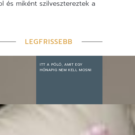
ol és miként szilvesztereztek a
LEGFRISSEBB
ITT A PÓLÓ, AMIT EGY
HÓNAPIG NEM KELL MOSNI