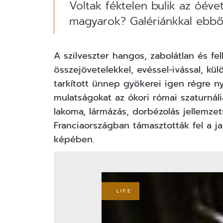
Voltak féktelen bulik az óéve
magyarok? Galériánkkal ebből 
A szilveszter hangos, zabolátlan és f
összejövetelekkel, evéssel-ivással, kü
tarkított ünnep gyökerei igen régre n
mulatságokat az ókori római
szaturnál
lakoma, lármázás, dorbézolás jellemzet
Franciaországban támasztották fel a ja
képében.
LIFE