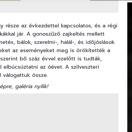
y része az évkezdettel kapcsolatos, és a régi
kákkal jár. A gonoszűző zajkeltés mellett
tés, bálok, szerelmi-, halál-, és időjóslások.
ket az eseményeket meg is örökítették a
zerint bő száz évvel ezelőtt is tudták,
 elbúcsúztatni az óévet. A szilveszteri
 válogattuk össze.
épre, galéria nyílik!