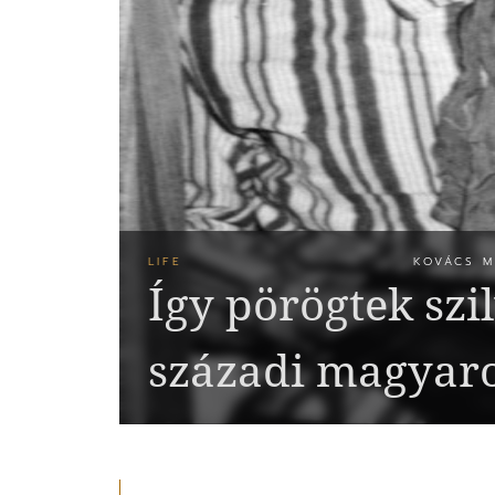
LIFE
KOVÁCS M
Így pörögtek szi
századi magyar