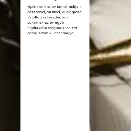
Nyakunkon az év utolsó bulija, a
pezsgővel, virslivel, durrogással
túltöltött szilveszter, ami
sokaknak az év egyik
legdurvább megborulása. Ezt
pedig simán ki lehet hagyni.