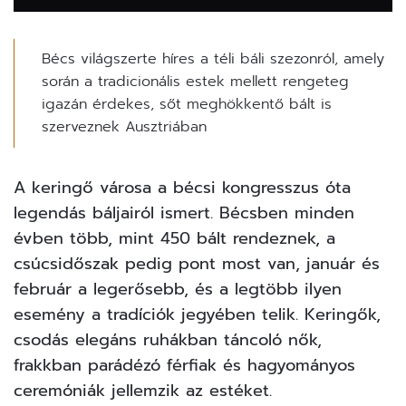
Bécs világszerte híres a téli báli szezonról, amely
során a tradicionális estek mellett rengeteg
igazán érdekes, sőt meghökkentő bált is
szerveznek Ausztriában
A keringő városa a bécsi kongresszus óta
legendás báljairól ismert. Bécsben minden
évben több, mint 450 bált rendeznek, a
csúcsidőszak pedig pont most van, január és
február a legerősebb, és a legtöbb ilyen
esemény a tradíciók jegyében telik. Keringők,
csodás elegáns ruhákban táncoló nők,
frakkban parádézó férfiak és hagyományos
ceremóniák jellemzik az estéket.