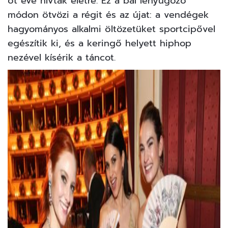
öt éve hívtak életre. Ez a bál lenyűgöző
módon ötvözi a régit és az újat: a vendégek
hagyományos alkalmi öltözetüket sportcipővel
egészítik ki, és a keringő helyett hiphop
nezével kísérik a táncot.