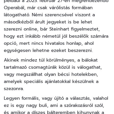
például a 2025. február 27-én megrendezendő
Operabál, már csak várólistás formában
látogatható. Némi szerencsével viszont a
másodkézből árult jegyeket is be lehet
szerezni online, bár Steinhart figyelmeztet,
hogy ezt inkább németül jól beszélők számára
opció, mert nincs hivatalos honlap, ahol
egységesen lehetne ezeket beszerezni.
Akinek mindez túl körülményes, a bálokat
tartalmazó csomagtúrák közül is válogathat,
vagy megszállhat olyan bécsi hotelekben,
amelyek speciális ajánlatokkal készülnek a
szezonra.
Legyen formális, vagy újító a választás, valahol
ez is egy nagy buli, ami a szórakozásról szól,
és amikor a díszes bálteremben kihunynak a