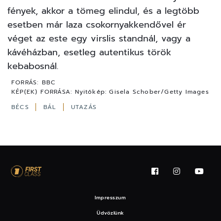
fények, akkor a tömeg elindul, és a legtöbb
esetben már laza csokornyakkendővel ér
véget az este egy virslis standnál, vagy a
kávéházban, esetleg autentikus török
kebabosnál.
FORRÁS:
BBC
KÉP(EK) FORRÁSA:
Nyitókép: Gisela Schober/Getty Images
BÉCS
BÁL
UTAZÁS
Impresszum
Üdvözlünk