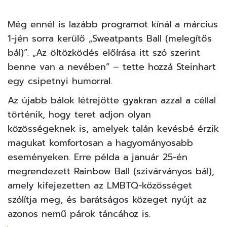
Még ennél is lazább programot kínál a március
1-jén sorra kerülő „Sweatpants Ball (melegítős
bál)”. „Az öltözködés előírása itt szó szerint
benne van a nevében” – tette hozzá Steinhart
egy csipetnyi humorral.
Az újabb bálok létrejötte gyakran azzal a céllal
történik, hogy teret adjon olyan
közösségeknek is, amelyek talán kevésbé érzik
magukat komfortosan a hagyományosabb
eseményeken. Erre példa a január 25-én
megrendezett Rainbow Ball (szivárványos bál),
amely kifejezetten az LMBTQ-közösséget
szólítja meg, és barátságos közeget nyújt az
azonos nemű párok táncához is.