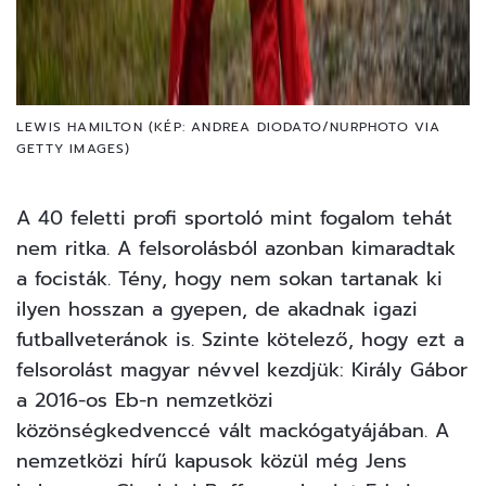
LEWIS HAMILTON (KÉP: ANDREA DIODATO/NURPHOTO VIA
GETTY IMAGES)
A 40 feletti profi sportoló mint fogalom tehát
nem ritka. A felsorolásból azonban kimaradtak
a focisták. Tény, hogy nem sokan tartanak ki
ilyen hosszan a gyepen, de akadnak igazi
futballveteránok is. Szinte kötelező, hogy ezt a
felsorolást magyar névvel kezdjük: Király Gábor
a 2016-os Eb-n nemzetközi
közönségkedvenccé vált mackógatyájában. A
nemzetközi hírű kapusok közül még Jens