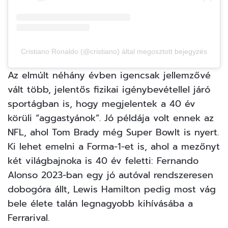
Cristiano Ronaldo (@cristiano) által megosztott bejegyzés
Az elmúlt néhány évben igencsak jellemzővé
vált több, jelentős fizikai igénybevétellel járó
sportágban is, hogy megjelentek a 40 év
körüli “aggastyánok”. Jó példája volt ennek az
NFL, ahol Tom Brady még Super Bowlt is nyert.
Ki lehet emelni a
Forma-1-et
is, ahol a mezőnyt
két világbajnoka is 40 év feletti: Fernando
Alonso 2023-ban egy jó autóval rendszeresen
dobogóra állt, Lewis Hamilton pedig most vág
bele élete talán legnagyobb kihívásába a
Ferrarival.