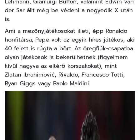
Lehmann, Gianluigi Buffon, valamint Edwin van
der Sar állt még be védeni a negyedik X után
is.
Ami a mezőnyjátékosokat illeti, épp Ronaldo
honfitársa, Pepe volt az egyik híres játékos, aki
40 felett is rúgta a bőrt. Az öregfiúk-csapatba
olyan játékosok is bekerülhetnek (figyelmem
kívül hagyva az eltérő korszakokat), mint
Zlatan Ibrahimović, Rivaldo, Francesco Totti,
Ryan Giggs vagy Paolo Maldini.