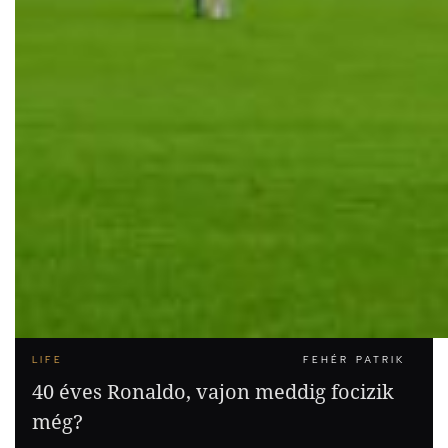
LIFE
FEHÉR PATRIK
40 éves Ronaldo, vajon meddig focizik
még?