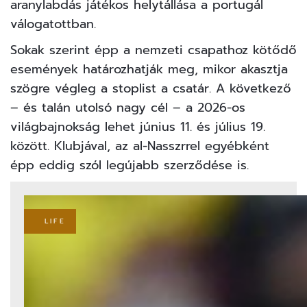
aranylabdás játékos helytállása a portugál
válogatottban.
Sokak szerint épp a nemzeti csapathoz kötődő
események határozhatják meg, mikor akasztja
szögre végleg a stoplist a csatár. A következő
– és talán utolsó nagy cél – a 2026-os
világbajnokság lehet június 11. és július 19.
között. Klubjával, az al-Nasszrrel egyébként
épp eddig szól legújabb szerződése is.
LIFE