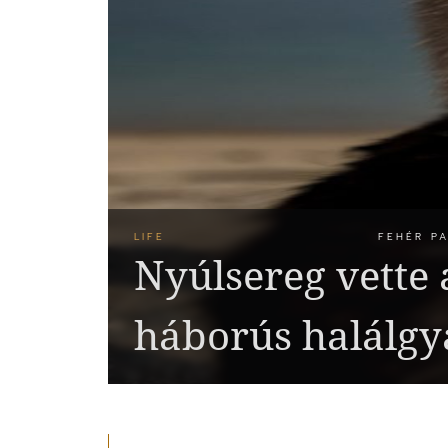
LIFE
FEHÉR PA
Nyúlsereg vette 
háborús halálgyá