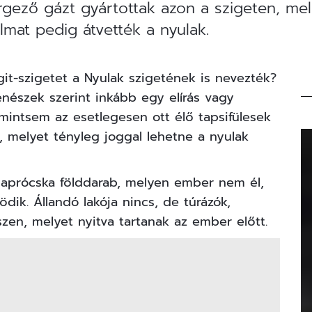
gező gázt gyártottak azon a szigeten, me
lmat pedig átvették a nyulak.
it-szigetet a Nyulak szigetének is nevezték?
nészek szerint inkább egy elírás vagy
 mintsem az esetlegesen ott élő tapsifülesek
, melyet tényleg joggal lehetne a nyulak
aprócska földdarab, melyen ember nem él,
ik. Állandó lakója nincs, de túrázók,
en, melyet nyitva tartanak az ember előtt.