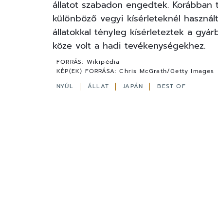
állatot szabadon engedtek. Korábban t
különböző vegyi kísérleteknél használ
állatokkal tényleg kísérleteztek a gyá
köze volt a hadi tevékenységekhez.
FORRÁS:
Wikipédia
KÉP(EK) FORRÁSA:
Chris McGrath/Getty Images
NYÚL
ÁLLAT
JAPÁN
BEST OF