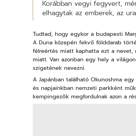
Korábban vegyi fegyvert, mér
elhagytak az emberek, az ura
Tudtad, hogy egykor a budapesti Marg
A Duna közepén fekvő földdarab törté
félreértés miatt kaphatta ezt a nevet,
miatt. Van azonban egy hely a világon
szigetének nevezni.
A
Japánban
található Okunoshma egy 
és napjainkban nemzeti parkként működ
kempingezők megfordulnak azon a rész