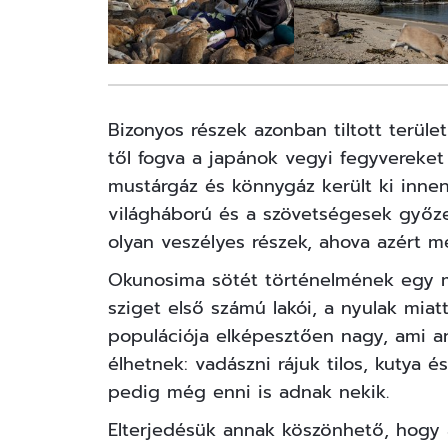
Bizonyos részek azonban tiltott terüle
től fogva a japánok vegyi fegyvereket
mustárgáz és könnygáz került ki innen
világháború és a szövetségesek győz
olyan veszélyes részek, ahova azért m
Okunosima sötét történelmének egy m
sziget első számú lakói, a nyulak miatt
populációja elképesztően nagy, ami a
élhetnek: vadászni rájuk tilos, kutya
pedig még enni is adnak nekik.
Elterjedésük annak köszönhető, hogy 