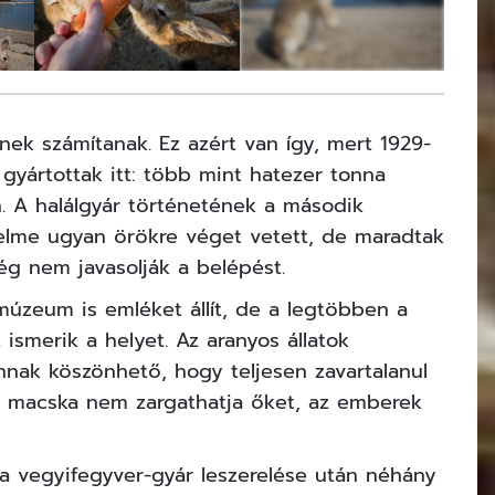
10
FOTÓ
tnek számítanak. Ez azért van így, mert 1929-
 gyártottak itt: több mint hatezer tonna
. A halálgyár történetének a második
elme ugyan örökre véget vetett, de maradtak
ég nem javasolják a belépést.
úzeum is emléket állít, de a legtöbben a
 ismerik a helyet. Az aranyos állatok
nnak köszönhető, hogy teljesen zavartalanul
 és macska nem zargathatja őket, az emberek
a vegyifegyver-gyár leszerelése után néhány