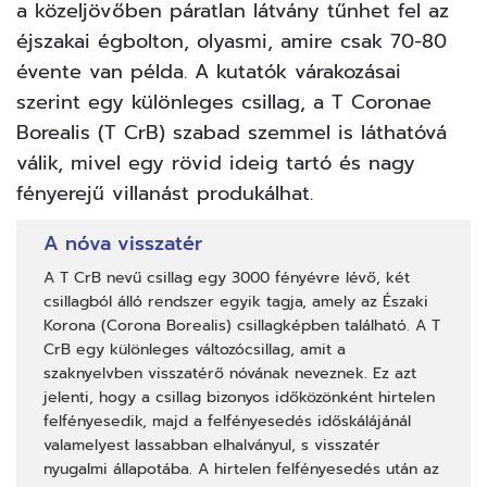
a közeljövőben páratlan látvány tűnhet fel az
éjszakai égbolton, olyasmi, amire csak 70-80
évente van példa. A kutatók várakozásai
szerint egy különleges csillag, a
T Coronae
Borealis
(T CrB) szabad szemmel is láthatóvá
válik, mivel egy rövid ideig tartó és nagy
fényerejű villanást produkálhat.
A nóva visszatér
A T CrB nevű csillag egy 3000 fényévre lévő, két
csillagból álló rendszer egyik tagja, amely az Északi
Korona (Corona Borealis) csillagképben található. A T
CrB egy különleges változócsillag, amit a
szaknyelvben visszatérő nóvának neveznek. Ez azt
jelenti, hogy a csillag bizonyos időközönként hirtelen
felfényesedik, majd a felfényesedés időskálájánál
valamelyest lassabban elhalványul, s visszatér
nyugalmi állapotába. A hirtelen felfényesedés után az