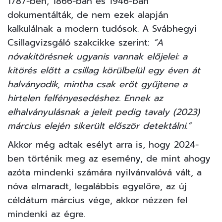
1787-ben, 1866-ban és 1946-ban
dokumentálták, de nem ezek alapján
kalkulálnak a modern tudósok. A
Svábhegyi
Csillagvizsgáló
szakcikke szerint:
“A
nóvakitörésnek ugyanis vannak előjelei: a
kitörés előtt a csillag körülbelül egy éven át
halványodik, mintha csak erőt gyűjtene a
hirtelen felfényesedéshez. Ennek az
elhalványulásnak a jeleit pedig tavaly (2023)
március elején sikerült először detektálni.”
Akkor még adtak esélyt arra is, hogy 2024-
ben történik meg az esemény, de mint ahogy
azóta mindenki számára nyilvánvalóvá vált, a
nóva elmaradt, legalábbis egyelőre, az új
céldátum március vége, akkor nézzen fel
mindenki az égre.