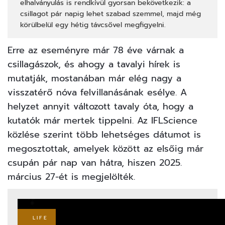
elhalványulás is rendkívül gyorsan bekövetkezik: a
csillagot pár napig lehet szabad szemmel, majd még
körülbelül egy hétig távcsővel megfigyelni.
Erre az eseményre már 78 éve várnak a
csillagászok, és ahogy a tavalyi hírek is
mutatják, mostanában már elég nagy a
visszatérő nóva felvillanásának esélye. A
helyzet annyit változott tavaly óta, hogy a
kutatók már mertek tippelni. Az IFLScience
közlése szerint több lehetséges dátumot is
megosztottak, amelyek között az elsőig már
csupán pár nap van hátra, hiszen 2025.
március 27-ét is megjelölték.
LIFE