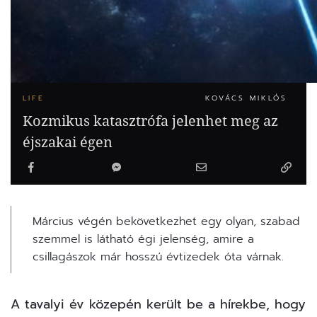
LIFE
KOVÁCS MIKLÓS
Kozmikus katasztrófa jelenhet meg az
éjszakai égen
Március végén bekövetkezhet egy olyan, szabad
szemmel is látható égi jelenség, amire a
csillagászok már hosszú évtizedek óta várnak.
A tavalyi év közepén került be a hírekbe, hogy