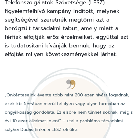
Telefonszolgálatok Szövetsége (LESZ)
figyelemfelhívó kampány indított, melynek
segítségével szeretnék megtörni azt a
berögzült társadalmi tabut, amely miatt a
férfiak elfojtják erős érzelmeiket, egyúttal azt
is tudatosítani kívánják bennük, hogy az
elfojtás milyen következményekkel járhat.
„Önkénteseink évente több mint 200 ezer hívást fogadnak,
ezek kb. 5%-ában merül fel ilyen vagy olyan formában az
öngyilkosság gondolata. Ez elsőre nem tűnhet soknak, mégis
évi 10 ezer alkalmat jelent” – utal a probléma társadalmi
súlyára Dudás Erika, a LESZ elnöke.