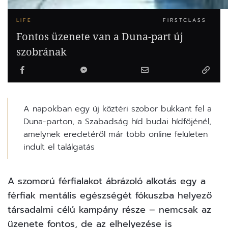
LIFE
FIRSTCLASS
Fontos üzenete van a Duna-part új
szobrának
A napokban egy új köztéri szobor bukkant fel a
Duna-parton, a Szabadság híd budai hídfőjénél,
amelynek eredetéről már több online felületen
indult el találgatás
A szomorú férfialakot ábrázoló alkotás egy a
férfiak mentális egészségét fókuszba helyező
társadalmi célú kampány része – nemcsak az
üzenete fontos, de az elhelyezése is