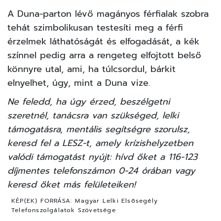
A Duna-parton lévő magányos férfialak szobra
tehát szimbolikusan testesíti meg a férfi
érzelmek láthatóságát és elfogadását, a kék
színnel pedig arra a rengeteg elfojtott belső
könnyre utal, ami, ha túlcsordul, bárkit
elnyelhet, úgy, mint a
Duna
vize.
Ne feledd, ha úgy érzed, beszélgetni
szeretnél, tanácsra van szükséged, lelki
támogatásra, mentális segítségre szorulsz,
keresd fel a LESZ-t, amely krízishelyzetben
valódi támogatást nyújt: hívd őket a 116-123
díjmentes telefonszámon 0-24 órában vagy
keresd őket
más felületeiken!
KÉP(EK) FORRÁSA:
Magyar Lelki Elsősegély
Telefonszolgálatok Szövetsége