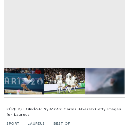
8
FOTÓ
KÉP(EK) FORRÁSA:
Nyitókép: Carlos Alvarez/Getty Images
for Laureus
SPORT
LAUREUS
BEST OF