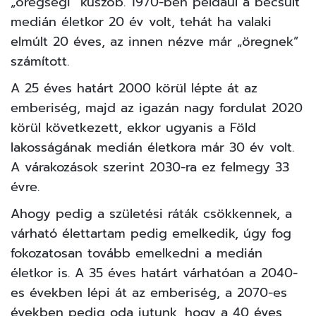
„öregségi” küszöb. 1970-ben például a becsült
medián életkor 20 év volt, tehát ha valaki
elmúlt 20 éves, az innen nézve már „öregnek”
számított.
A 25 éves határt 2000 körül lépte át az
emberiség, majd az igazán nagy fordulat 2020
körül következett, ekkor ugyanis a Föld
lakosságának medián életkora már 30 év volt.
A várakozások szerint 2030-ra ez felmegy 33
évre.
Ahogy pedig a születési ráták csökkennek, a
várható élettartam pedig emelkedik, úgy fog
fokozatosan tovább emelkedni a medián
életkor is. A 35 éves határt várhatóan a 2040-
es években lépi át az emberiség, a 2070-es
években pedig oda jutunk, hogy a 40 éves