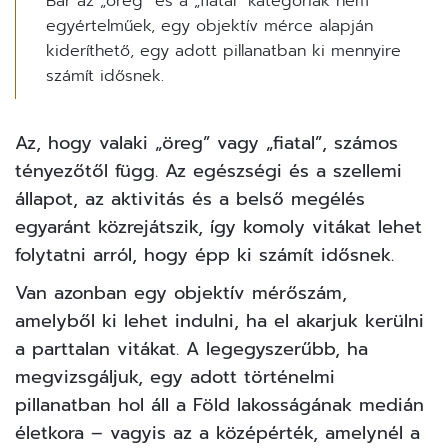
Bár az „öreg” és a „fiatal” kategóriák nem
egyértelműek, egy objektív mérce alapján
kideríthető, egy adott pillanatban ki mennyire
számít idősnek.
Az, hogy valaki „öreg” vagy „fiatal”, számos
tényezőtől függ. Az egészségi és a szellemi
állapot, az aktivitás és a belső megélés
egyaránt közrejátszik, így komoly vitákat lehet
folytatni arról, hogy épp ki számít idősnek.
Van azonban egy objektív mérőszám,
amelyből ki lehet indulni, ha el akarjuk kerülni
a parttalan vitákat. A legegyszerűbb, ha
megvizsgáljuk, egy adott történelmi
pillanatban hol áll a Föld lakosságának
medián
életkora
– vagyis az a középérték, amelynél a