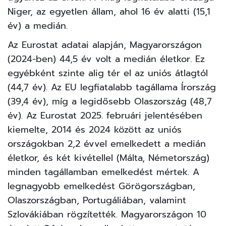
Niger, az egyetlen állam, ahol 16 év alatti (15,1
év) a medián.
Az Eurostat
adatai
alapján, Magyarországon
(2024-ben) 44,5 év volt a medián életkor. Ez
egyébként szinte alig tér el az uniós átlagtól
(44,7 év). Az EU legfiatalabb tagállama Írország
(39,4 év), míg a legidősebb Olaszország (48,7
év). Az Eurostat 2025. februári
jelentésében
kiemelte, 2014 és 2024 között az uniós
országokban 2,2 évvel emelkedett a medián
életkor, és két kivétellel (Málta, Németország)
minden tagállamban emelkedést mértek. A
legnagyobb emelkedést Görögországban,
Olaszországban, Portugáliában, valamint
Szlovákiában rögzítették. Magyarországon 10