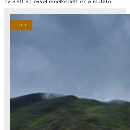
év alatt 3,1 évvel emelkedett ez a mutató.
LIFE