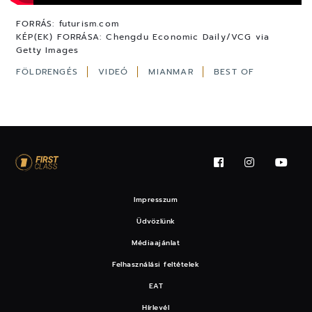
FORRÁS:
futurism.com
KÉP(EK) FORRÁSA:
Chengdu Economic Daily/VCG via
Getty Images
FÖLDRENGÉS
VIDEÓ
MIANMAR
BEST OF
Impresszum
Üdvözlünk
Médiaajánlat
Felhasználási feltételek
EAT
Hírlevél