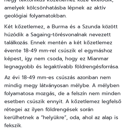
amelyek kölcsönhatásba lépnek az aktív
geológiai folyamatokban.
Két kőzetlemez, a Burma és a Szunda között
húzódik a Sagaing-törésvonalnak nevezett
találkozás. Ennek mentén a két kőzetlemez
évente 18-49 mm-rel csúszik el egymáshoz
képest, így nem csoda, hogy ez Mianmar
legnagyobb és legaktívabb földrengésforrása.
Az évi 18-49 mm-es csúszás azonban nem
mindig megy látványosan mélybe. A mélyben
folyamatosa mozgás, de a felszín nem minden
esetben csúszik ennyit. A kőzetlemez legfelső
rétegei az ilyen földrengések során
kerülhetnek a “helyükre”, oda, ahol az alap is
fekszik.