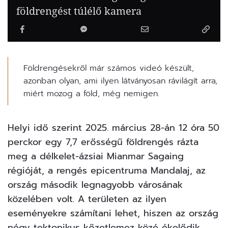
földrengést túlélő kamera
Földrengésekről már számos videó készült,
azonban olyan, ami ilyen látványosan rávilágít arra,
miért mozog a föld, még nemigen.
Helyi idő szerint 2025. március 28-án 12 óra 50
perckor egy 7,7 erősségű
földrengés
rázta
meg a délkelet-ázsiai Mianmar Sagaing
régióját, a rengés epicentruma Mandalaj, az
ország második legnagyobb városának
közelében volt. A területen az ilyen
eseményekre számítani lehet, hiszen az ország
négy tektonikus kőzetlemez közé ékelődik,