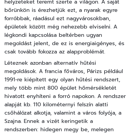
helyzeteket teremt szerte a világon. A saját
bőrünkön is érezhetjük ezt, a nyarak egyre
forróbbak, ráadásul ezt nagyvárosokban,
épületek között még nehezebb elviselni. A
légkondi kapcsolása beltérben ugyan
megoldást jelent, de ez is energiaigényes, és
csak tovább fokozza az alapproblémát.
Léteznek azonban alternatív hűtési
megoldások.
A francia főváros, Párizs
például
1991-re kiépített egy olyan hűtési rendszert,
mely több mint 800 épület hőmérsékletét
hivatott enyhíteni a forró napokon. A rendszer
alapját kb. 110 kilométernyi felszín alatti
csőhálózat alkotja, valamint a város folyója, a
Szajna. Ennek a vizét keringetik a
rendszerben: hidegen megy be, melegen