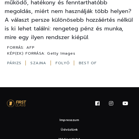
működő, hatékony és fenntarthatóbb
megoldás, miért nem használják több helyen?
A választ persze különösebb hozzáértés nélkül
is ki lehet találni: rengeteg pénz és munka,
mire egy ilyen rendszer kiépül.
FORRÁS:
AFP
KÉP(EK) FORRÁSA:
Getty Images
PÁRIZS
SZAJNA
FOLYÓ
BEST OF
Impresszum
Üdvözlünk