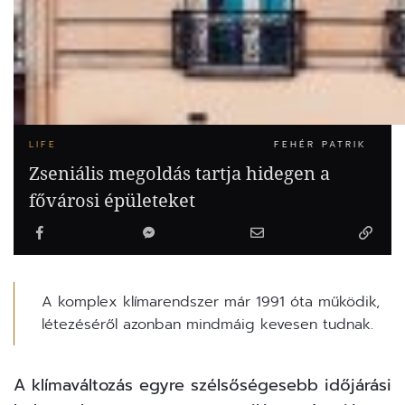
LIFE
FEHÉR PATRIK
Zseniális megoldás tartja hidegen a
fővárosi épületeket
A komplex klímarendszer már 1991 óta működik,
létezéséről azonban mindmáig kevesen tudnak.
A klímaváltozás egyre szélsőségesebb időjárási