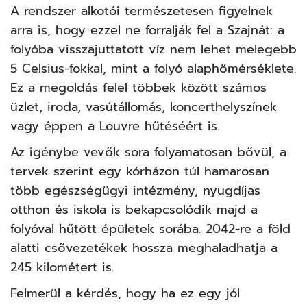
A rendszer alkotói természetesen figyelnek
arra is, hogy ezzel ne forralják fel a Szajnát: a
folyóba visszajuttatott víz nem lehet melegebb
5 Celsius-fokkal, mint a folyó alaphőmérséklete.
Ez a megoldás felel többek között számos
üzlet, iroda, vasútállomás, koncerthelyszínek
vagy éppen a Louvre hűtéséért is.
Az igénybe vevők sora folyamatosan bővül, a
tervek szerint egy kórházon túl hamarosan
több egészségügyi intézmény, nyugdíjas
otthon és iskola is bekapcsolódik majd a
folyóval hűtött épületek sorába. 2042-re a föld
alatti csővezetékek hossza meghaladhatja a
245 kilométert is.
Felmerül a kérdés, hogy ha ez egy jól