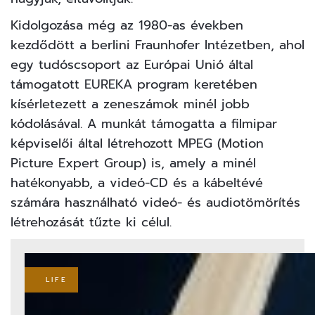
Kidolgozása még az 1980-as években
kezdődött a berlini Fraunhofer Intézetben, ahol
egy tudóscsoport az Európai Unió által
támogatott EUREKA program keretében
kísérletezett a zeneszámok minél jobb
kódolásával. A munkát támogatta a filmipar
képviselői által létrehozott
MPEG
(Motion
Picture Expert Group) is, amely a minél
hatékonyabb, a videó-CD és a kábeltévé
számára használható videó- és audiotömörítés
létrehozását tűzte ki célul.
LIFE