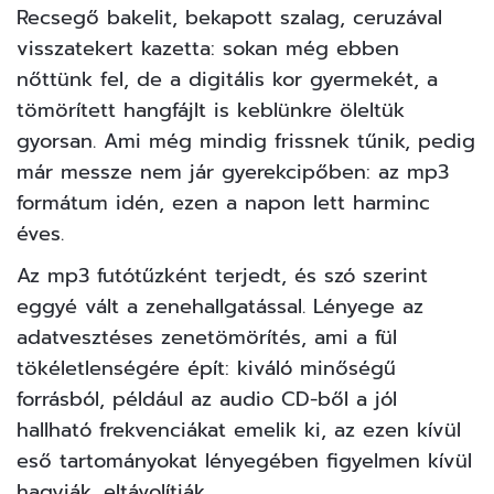
Recsegő bakelit, bekapott szalag, ceruzával
visszatekert kazetta: sokan még ebben
nőttünk fel, de a digitális kor gyermekét, a
tömörített hangfájlt is keblünkre öleltük
gyorsan. Ami még mindig frissnek tűnik, pedig
már messze nem jár gyerekcipőben: az mp3
formátum idén, ezen a napon lett harminc
éves.
Az mp3 futótűzként terjedt, és szó szerint
eggyé vált a zenehallgatással. Lényege az
adatvesztéses zenetömörítés, ami a fül
tökéletlenségére épít: kiváló minőségű
forrásból, például az audio CD-ből a jól
hallható frekvenciákat emelik ki, az ezen kívül
eső tartományokat lényegében figyelmen kívül
hagyják, eltávolítják.