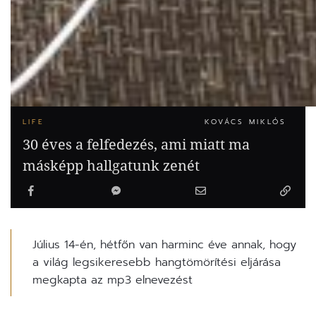
LIFE
KOVÁCS MIKLÓS
30 éves a felfedezés, ami miatt ma
másképp hallgatunk zenét
Július 14-én, hétfőn van harminc éve annak, hogy
a világ legsikeresebb hangtömörítési eljárása
megkapta az mp3 elnevezést