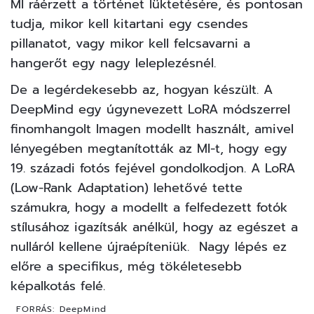
MI ráérzett a történet lüktetésére, és pontosan
tudja, mikor kell kitartani egy csendes
pillanatot, vagy mikor kell felcsavarni a
hangerőt egy nagy leleplezésnél.
De a legérdekesebb az, hogyan készült. A
DeepMind egy úgynevezett LoRA módszerrel
finomhangolt Imagen modellt használt, amivel
lényegében megtanították az MI-t, hogy egy
19. századi fotós fejével gondolkodjon. A LoRA
(Low-Rank Adaptation) lehetővé tette
számukra, hogy a modellt a felfedezett fotók
stílusához igazítsák anélkül, hogy az egészet a
nulláról kellene újraépíteniük. Nagy lépés ez
előre a specifikus, még tökéletesebb
képalkotás felé.
FORRÁS:
DeepMind