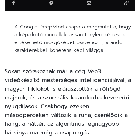
A Google DeepMind csapata megmutatta, hogy
a képalkotó modellek lassan tényleg képesek
értékelhető mozgóképet összehozni, állandó
karakterekkel, koherens képi világgal.
Sokan szórakoznak már a cég
Veo3
videókészítő mesterséges intelligenciájával, a
magyar TikTokot is elárasztották a röhögő
majmok, és a szürreális kalandokba keveredő
nyugdíjasok. Csakhogy ezeken
másodperceken változik a ruha, cserélődik a
hang, a háttér: az algoritmus legnagyobb
hátránya ma még a csapongás.