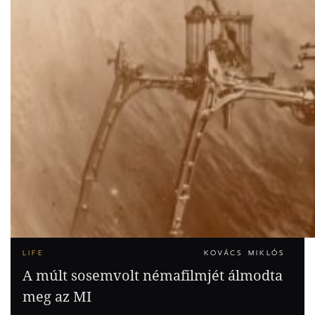
LIFE
KOVÁCS MIKLÓS
A múlt sosemvolt némafilmjét álmodta
meg az MI