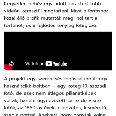
Kegyetlen nehéz egy adott karaktert több
videón keresztül megtartani. Most a forráshoz
közel álló profik mutatták meg, hol tart a
történet, és a fejlődés tényleg letaglózó.
A projekt egy szerencsés fogással indult egy
használtcikk-boltban – egy köteg 19. századi
fotó, de ezek nem átlagos pillanatképek
voltak, hanem úgynevezett carte de visite
fotók, az 1860-as évek jellegzetes, kisméretű,
szépia portréi. Ahelyett, hogy hagyták volna