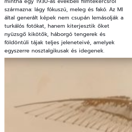
mintha egy 1930-as évekbeli filmtekercsről
származna: lágy fókuszú, meleg és fakó. Az MI
által generált képek nem csupán lemásolják a
turkálós fotókat, hanem kiterjesztik őket
nyüzsgő kikötők, háborgó tengerek és
földöntúli tájak teljes jeleneteivé, amelyek
egyszerre nosztalgikusak és idegenek.