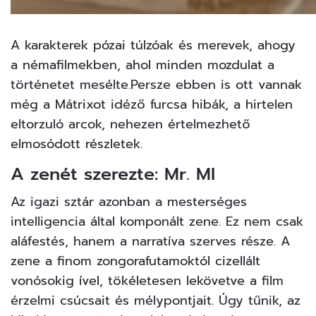
A karakterek pózai túlzóak és merevek, ahogy
a némafilmekben, ahol minden mozdulat a
történetet mesélte.Persze ebben is ott vannak
még a Mátrixot idéző furcsa hibák, a hirtelen
eltorzuló arcok, nehezen értelmezhető
elmosódott részletek.
A zenét szerezte: Mr. MI
Az igazi sztár azonban a mesterséges
intelligencia által komponált zene. Ez nem csak
aláfestés, hanem a narratíva szerves része. A
zene a finom zongorafutamoktól cizellált
vonósokig ível, tökéletesen lekövetve a film
érzelmi csúcsait és mélypontjait. Úgy tűnik, az