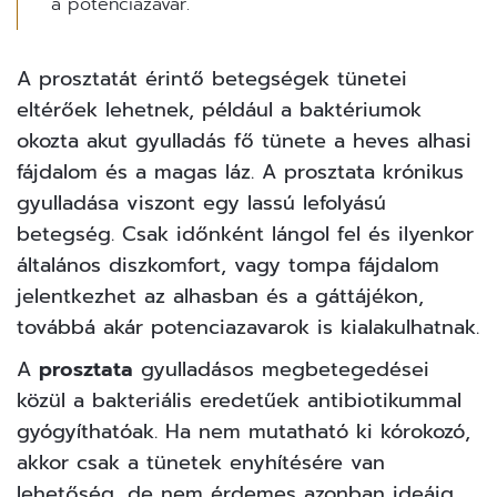
a potenciazavar.
A prosztatát érintő betegségek tünetei
eltérőek lehetnek, például a baktériumok
okozta akut gyulladás fő tünete a heves alhasi
fájdalom és a magas láz. A prosztata krónikus
gyulladása viszont egy lassú lefolyású
betegség. Csak időnként lángol fel és ilyenkor
általános diszkomfort, vagy tompa fájdalom
jelentkezhet az alhasban és a gáttájékon,
továbbá akár potenciazavarok is kialakulhatnak.
A
prosztata
gyulladásos megbetegedései
közül a bakteriális eredetűek antibiotikummal
gyógyíthatóak. Ha nem mutatható ki kórokozó,
akkor csak a tünetek enyhítésére van
lehetőség, de nem érdemes azonban ideáig