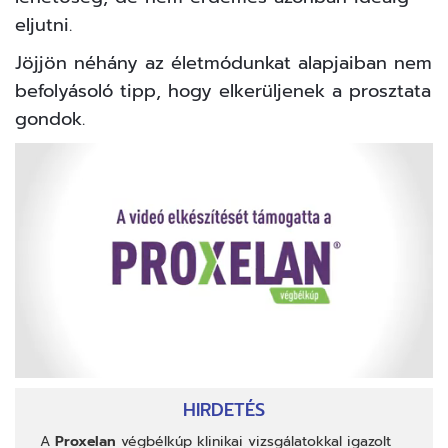
eljutni.
Jöjjön néhány az életmódunkat alapjaiban nem
befolyásoló tipp, hogy elkerüljenek a prosztata
gondok.
0
of
HIRDETÉS
5
minutes,
A
Proxelan
végbélkúp klinikai vizsgálatokkal igazolt