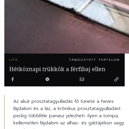
LIFE
TÁMOGATOTT TARTALOM
Hétköznapi trükkök a férfibaj ellen
Az akut prosztatagyulladás fő tünete a heves
fájdalom és a láz, a krónikus prosztatagyulladást
pedig többféle panasz jelezheti: ilyen a tompa,
kellemetlen fájdalom az alhas- és gáttájékon vagy