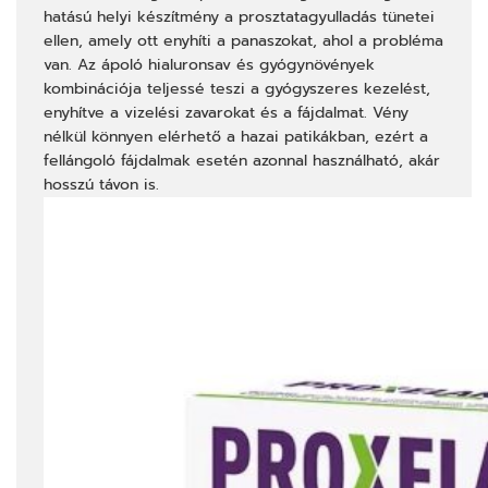
59
hatású helyi készítmény a prosztatagyulladás tünetei
seconds
ellen, amely ott enyhíti a panaszokat, ahol a probléma
van. Az ápoló hialuronsav és gyógynövények
kombinációja teljessé teszi a gyógyszeres kezelést,
enyhítve a vizelési zavarokat és a fájdalmat. Vény
nélkül könnyen elérhető a hazai patikákban, ezért a
fellángoló fájdalmak esetén azonnal használható, akár
hosszú távon is.