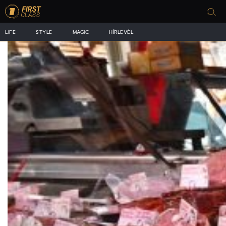
LIFE
STYLE
MAGIC
HÍRLEVÉL