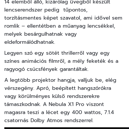
14 elemből álló, kizárólag üvegből készült
lencserendszer pedig tűpontos,
torzításmentes képet szavatol, ami idővel sem
romlik – ellentétben a műanyag lencsékkel,
melyek besárgulhatnak vagy
eldeformálódhatnak.
Legyen szó egy sötét thrillerről vagy egy
színes animációs filmről, a mély feketék és a
ragyogó csúcsfények garantáltak.
A legtöbb projektor hangja, valljuk be, elég
vérszegény. Apró, beépített hangszórókra
vagy körülményes külső rendszerekre
támaszkodnak. A Nebula X1 Pro viszont
magasra teszi a lécet egy 400 wattos, 7.1.4
csatornás Dolby Atmos rendszerrel.