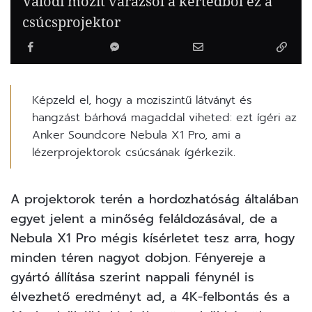
Valódi mozit varázsol a kertedből ez a
csúcsprojektor
Képzeld el, hogy a moziszintű látványt és
hangzást bárhová magaddal viheted: ezt ígéri az
Anker Soundcore Nebula X1 Pro, ami a
lézerprojektorok csúcsának ígérkezik.
A
projektorok
terén a hordozhatóság általában
egyet jelent a minőség feláldozásával, de a
Nebula X1 Pro mégis kísérletet tesz arra, hogy
minden téren nagyot dobjon. Fényereje a
gyártó állítása szerint nappali fénynél is
élvezhető eredményt ad, a 4K-felbontás és a