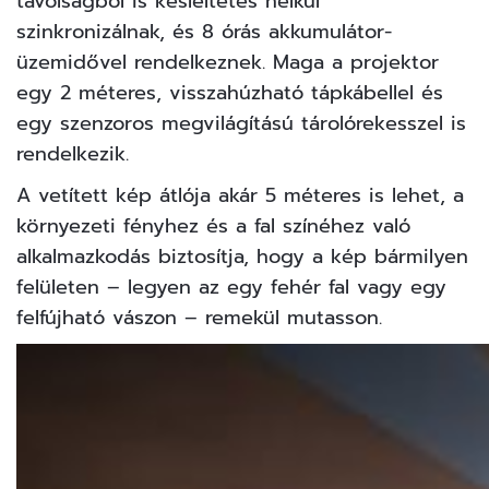
távolságból is késleltetés nélkül
szinkronizálnak, és 8 órás akkumulátor-
üzemidővel rendelkeznek. Maga a projektor
egy 2 méteres, visszahúzható tápkábellel és
egy szenzoros megvilágítású tárolórekesszel is
rendelkezik.
A vetített kép átlója akár 5 méteres is lehet, a
környezeti fényhez és a fal színéhez való
alkalmazkodás biztosítja, hogy a kép bármilyen
felületen – legyen az egy fehér fal vagy egy
felfújható vászon – remekül mutasson.