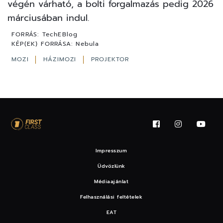
végén várható, a bolti forgalmazás pedig 2026
márciusában indul.
FORRÁS:
TechEBlog
KÉP(EK) FORRÁSA:
Nebula
MOZI
HÁZIMOZI
PROJEKTOR
Impresszum
Üdvözlünk
Médiaajánlat
Felhasználási feltételek
EAT