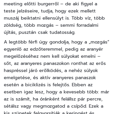
meeting előtti burgerről – de aki figyel a
teste jelzéseire, tudja, hogy ezek mellett
muszáj beiktatni ellensúlyt is. Több víz, több
zöldség, több mozgás – semmi forradalmi
újítás, pusztán csak tudatosság.
A legtöbb férfi úgy gondolja, hogy a „mozgás”
egyenlő az edzőteremmel, pedig az aranyér
megelőzéséhez nem kell súlyokat emelni –
sőt, az aranyeres panaszokon ronthat az erős
haspréssel járó erőlködés, a nehéz súlyok
emelgetése, és aktív aranyeres panaszok
esetén a biciklizés is felejtős. Ebben az
esetben igaz lesz, hogy a kevesebb több: már
az is számít, ha óránként felállsz pár percre,
sétálsz vagy megmozgatod a csípőd. Ezek a
kis szünetek felgyorsítják a keringést és