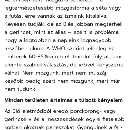
legtermészetesebb mozgásforma a séta vagy
a futás, erre vannak az izmaink kitalálva.
Kevesen tudják, de az ülés jobban megterheli
a gerincet, mint az állás – ezért is probléma,
hogy a legtöbben a napjaink legnagyobb
részében ülünk. A WHO szerint jelenleg az
emberek 60-85%-a ülő életmódot folytat, ami
eleinte szabad választás, de idővel kényszerré
válhat. Nem mozgunk, mert nem muszáj,
később pedig azért nem mozgunk, mert már
nem tudunk.
Minden területen ártalmas a túlzott kényelem
Az ülő életmódból eredő porckorong- vagy
gerincsérv és a meszesedések egyre fiatalabb
korban okoznak panaszokat. Gyengülnek a far-