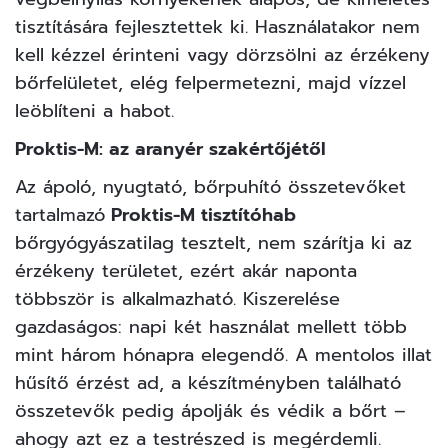
tisztítására fejlesztettek ki. Használatakor nem
kell kézzel érinteni vagy dörzsölni az érzékeny
bőrfelületet, elég felpermetezni, majd vízzel
leöblíteni a habot.
Proktis-M: az aranyér szakértőjétől
Az ápoló, nyugtató, bőrpuhító összetevőket
tartalmazó
Proktis-M tisztítóhab
bőrgyógyászatilag tesztelt, nem szárítja ki az
érzékeny területet, ezért akár naponta
többször is alkalmazható. Kiszerelése
gazdaságos: napi két használat mellett több
mint három hónapra elegendő. A mentolos illat
hűsítő érzést ad, a készítményben található
összetevők pedig ápolják és védik a bőrt –
ahogy azt ez a testrészed is megérdemli.