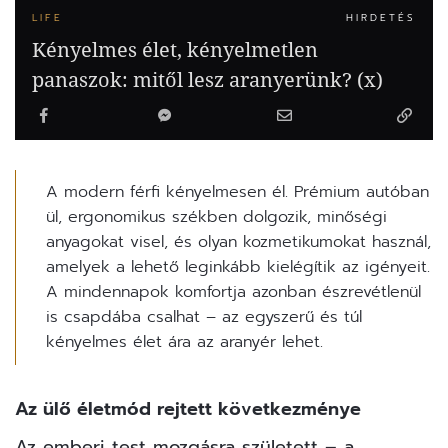
LIFE
HIRDETÉS
Kényelmes élet, kényelmetlen
panaszok: mitől lesz aranyerünk? (x)
A modern férfi kényelmesen él. Prémium autóban
ül, ergonomikus székben dolgozik, minőségi
anyagokat visel, és olyan kozmetikumokat használ,
amelyek a lehető leginkább kielégítik az igényeit.
A mindennapok komfortja azonban észrevétlenül
is csapdába csalhat – az egyszerű és túl
kényelmes élet ára az aranyér lehet.
Az ülő életmód rejtett következménye
Az emberi test mozgásra született – a