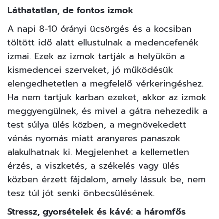
Láthatatlan, de fontos izmok
A napi 8-10 órányi ücsörgés és a kocsiban
töltött idő alatt ellustulnak a medencefenék
izmai. Ezek az izmok tartják a helyükön a
kismedencei szerveket, jó működésük
elengedhetetlen a megfelelő vérkeringéshez.
Ha nem tartjuk karban ezeket, akkor az izmok
meggyengülnek, és mivel a gátra nehezedik a
test súlya ülés közben, a megnövekedett
vénás nyomás miatt aranyeres panaszok
alakulhatnak ki. Megjelenhet a kellemetlen
érzés, a viszketés, a székelés vagy ülés
közben érzett fájdalom, amely lássuk be, nem
tesz túl jót senki önbecsülésének.
Stressz, gyorsételek és kávé: a háromfős