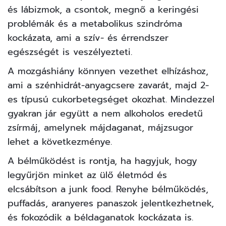
és lábizmok, a csontok, megnő a keringési
problémák és a metabolikus szindróma
kockázata, ami a szív- és érrendszer
egészségét is veszélyezteti.
A mozgáshiány könnyen vezethet elhízáshoz,
ami a szénhidrát-anyagcsere zavarát, majd 2-
es típusú cukorbetegséget okozhat. Mindezzel
gyakran jár együtt a nem alkoholos eredetű
zsírmáj, amelynek májdaganat, májzsugor
lehet a következménye.
A bélműködést is rontja, ha hagyjuk, hogy
legyűrjön minket az ülő életmód és
elcsábítson a junk food. Renyhe bélműködés,
puffadás, aranyeres panaszok jelentkezhetnek,
és fokozódik a béldaganatok kockázata is.