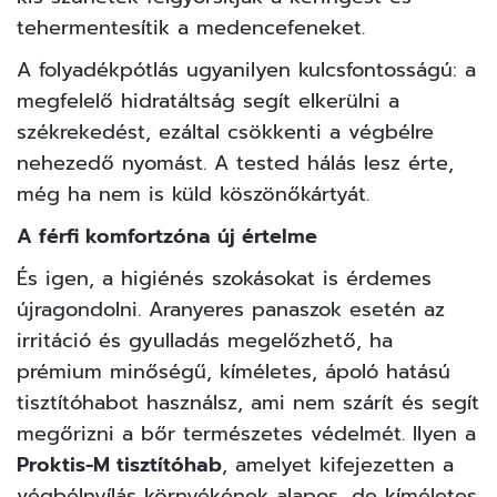
tehermentesítik a medencefeneket.
A folyadékpótlás ugyanilyen kulcsfontosságú: a
megfelelő hidratáltság segít elkerülni a
székrekedést, ezáltal csökkenti a végbélre
nehezedő nyomást. A tested hálás lesz érte,
még ha nem is küld köszönőkártyát.
A férfi komfortzóna új értelme
És igen, a higiénés szokásokat is érdemes
újragondolni. Aranyeres panaszok esetén az
irritáció és gyulladás megelőzhető, ha
prémium minőségű, kíméletes, ápoló hatású
tisztítóhabot használsz, ami nem szárít és segít
megőrizni a bőr természetes védelmét. Ilyen a
Proktis-M tisztítóhab
, amelyet kifejezetten a
végbélnyílás környékének alapos, de kíméletes