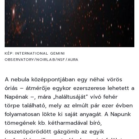
KÉP: INTERNATIONAL GEMINI
OBSERVATORY/NOIRLAB/NSF/AURA
A nebula középpontjában egy néhai vörös
óriás – átmérője egykor ezerszerese lehetett a
Napénak –, mára „haláltusáját” vívó fehér
törpe található, mely az elmúlt pár ezer évben
folyamatosan lökte ki saját anyagát. A Napunk
tömegének kb. kétharmadával bíró,
összetöpörödött gázgömb az egyik