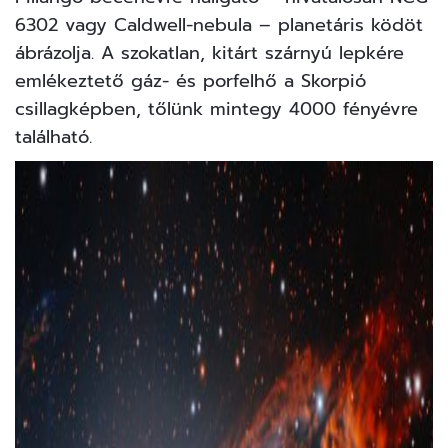
6302 vagy Caldwell-nebula – planetáris ködöt
ábrázolja. A szokatlan, kitárt szárnyú lepkére
emlékeztető gáz- és porfelhő a Skorpió
csillagképben, tőlünk mintegy 4000 fényévre
található.