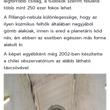
legforróbb csillag, a tudósok szerint felülete
több mint 250 ezer fokos lehet.
A Pillangó-nebula különlegessége, hogy az
ilyen kozmikus felhők általában nagyjából
gömb alakúak, innen is ered a planetáris köd
név, ám ebben az esetben egészen más forma
alakult ki.
A képet egyébként még 2002-ben készítette
a chilei obszervatórium az alább látható
távcsövével.