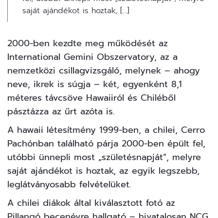
saját ajándékot is hoztak, […]
2000-ben kezdte meg működését az
International Gemini Obszervatory
, az a
nemzetközi csillagvizsgáló, melynek – ahogy
neve, ikrek is súgja – két, egyenként 8,1
méteres távcsöve Hawaiiról és Chiléből
pásztázza az
űrt
azóta is.
A hawaii létesítmény 1999-ben, a chilei, Cerro
Pachónban található párja 2000-ben épült fel,
utóbbi ünnepli most „születésnapját”, melyre
saját ajándékot is hoztak, az egyik legszebb,
leglátványosabb felvételüket.
A chilei diákok által kiválasztott fotó az
Pillangó becenévre hallgató – hivatalosan NCG