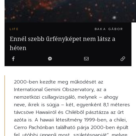
LIFE
BAKA GÁBOR
Ennél szebb űrfényképet nem látsz a
héten
2000-ben kezdte meg működését az
International Gemini Obszervatory, az a
nemzetközi csillagvizsgáló, melynek – ahogy
neve, ikrek is súgja – két, egyenként 8,1 méteres
távcsöve Hawaiiról és Chiléből pásztázza az űrt
azóta is. A hawaii létesítmény 1999-ben, a chilei,
Cerro Pachónban található párja 2000-ben épült
fel, utóbbi ünnepli most „születésnapját”, melyre