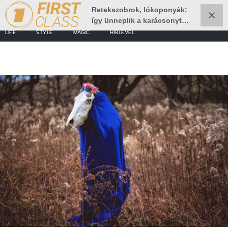
Retekszobrok, lókoponyák:
így ünneplik a karácsonyt
máshol
LIFE
STYLE
MAGIC
HÍRLEVÉL