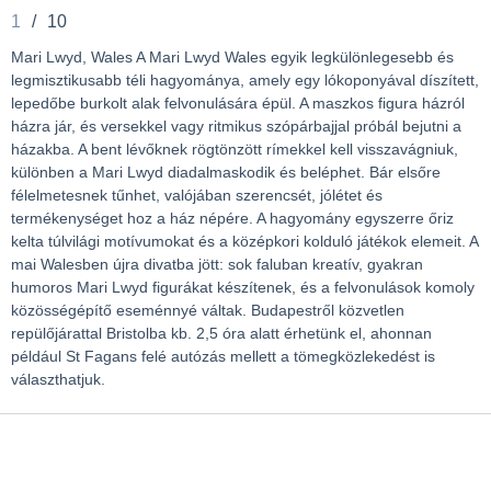
1
/
10
Mari Lwyd, Wales A Mari Lwyd Wales egyik legkülönlegesebb és
legmisztikusabb téli hagyománya, amely egy lókoponyával díszített,
lepedőbe burkolt alak felvonulására épül. A maszkos figura házról
házra jár, és versekkel vagy ritmikus szópárbajjal próbál bejutni a
házakba. A bent lévőknek rögtönzött rímekkel kell visszavágniuk,
különben a Mari Lwyd diadalmaskodik és beléphet. Bár elsőre
félelmetesnek tűnhet, valójában szerencsét, jólétet és
termékenységet hoz a ház népére. A hagyomány egyszerre őriz
kelta túlvilági motívumokat és a középkori kolduló játékok elemeit. A
mai Walesben újra divatba jött: sok faluban kreatív, gyakran
humoros Mari Lwyd figurákat készítenek, és a felvonulások komoly
közösségépítő eseménnyé váltak. Budapestről közvetlen
repülőjárattal Bristolba kb. 2,5 óra alatt érhetünk el, ahonnan
például St Fagans felé autózás mellett a tömegközlekedést is
választhatjuk.