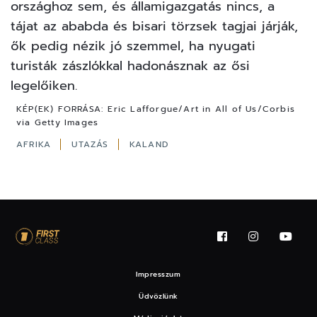
országhoz sem, és államigazgatás nincs, a
tájat az ababda és bisari törzsek tagjai járják,
ők pedig nézik jó szemmel, ha nyugati
turisták zászlókkal hadonásznak az ősi
legelőiken.
KÉP(EK) FORRÁSA:
Eric Lafforgue/Art in All of Us/Corbis
via Getty Images
AFRIKA
UTAZÁS
KALAND
Impresszum
Üdvözlünk