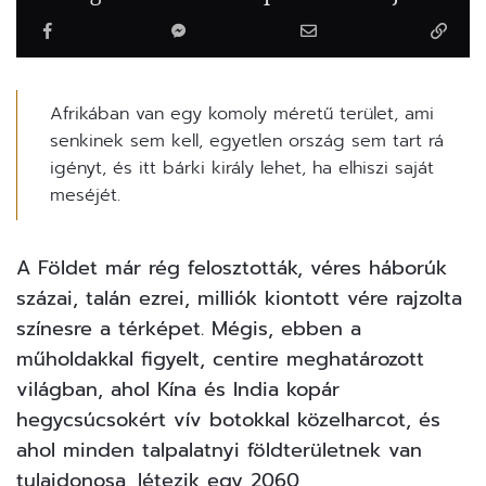
Afrikában van egy komoly méretű terület, ami
senkinek sem kell, egyetlen ország sem tart rá
igényt, és itt bárki király lehet, ha elhiszi saját
meséjét.
A Földet már rég felosztották, véres háborúk
százai, talán ezrei, milliók kiontott vére rajzolta
színesre a térképet. Mégis, ebben a
műholdakkal figyelt, centire meghatározott
világban, ahol Kína és India kopár
hegycsúcsokért vív botokkal közelharcot, és
ahol minden talpalatnyi földterületnek van
tulajdonosa, létezik egy 2060