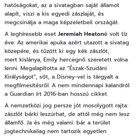
hatóságokat, az a sivatagban saját államot
alapít, viszi a kis egyedi zászlaját, és
megcsinálja a maga képzeletbeli országát.
A leghíresebb eset
Jeremiah Heaton
é volt tíz
éve. Az amerikai apuka azért utazott a sivatag
közepére, és tűzött ki egy kék zászlót,
mert kislánya, Emily hercegnő szeretett volna
lenni. Megalapította az “Észak-Szudáni
Királyságot”, sőt, a Disney-vel is tárgyalt a
megfilmesítésről. A nem mindennapi kalandról
a Guardian írt 2016-ban hosszú
cikket
.
A nemzetközi jog persze jót mosolygott rajta:
zászlót bárki leszúrhat, de attól még nem lesz
államfő. Ja és még valami: bár a terület
jogtechnikailag nem tartozik egyetlen