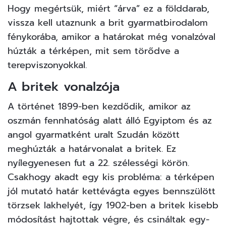
Hogy megértsük, miért “árva” ez a földdarab,
vissza kell utaznunk a brit gyarmatbirodalom
fénykorába, amikor a határokat még vonalzóval
húzták a térképen, mit sem törődve a
terepviszonyokkal.
A britek vonalzója
A történet 1899-ben kezdődik, amikor az
oszmán fennhatóság alatt álló Egyiptom és az
angol gyarmatként uralt Szudán között
meghúzták a határvonalat a britek. Ez
nyílegyenesen fut a 22. szélességi körön.
Csakhogy akadt egy kis probléma: a térképen
jól mutató határ kettévágta egyes bennszülött
törzsek lakhelyét, így 1902-ben a britek kisebb
módosítást hajtottak végre, és csináltak egy-