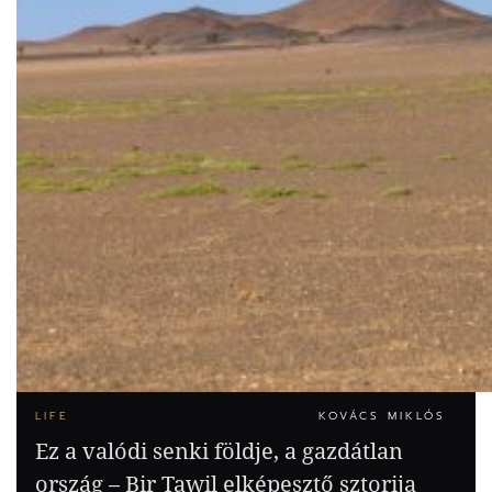
LIFE
KOVÁCS MIKLÓS
Ez a valódi senki földje, a gazdátlan
ország – Bir Tawil elképesztő sztorija