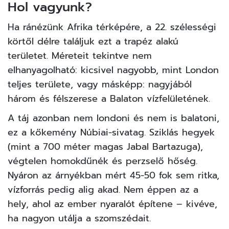
Hol vagyunk?
Ha ránézünk Afrika térképére, a 22. szélességi
körtől délre találjuk ezt a trapéz alakú
területet. Méreteit tekintve nem
elhanyagolható: kicsivel nagyobb, mint London
teljes területe, vagy másképp: nagyjából
három és félszerese a Balaton vízfelületének.
A táj azonban nem londoni és nem is balatoni,
ez a kőkemény Núbiai-sivatag. Sziklás hegyek
(mint a 700 méter magas Jabal Bartazuga),
végtelen homokdűnék és perzselő hőség.
Nyáron az árnyékban mért 45-50 fok sem ritka,
vízforrás pedig alig akad. Nem éppen az a
hely, ahol az ember nyaralót építene – kivéve,
ha nagyon utálja a szomszédait.