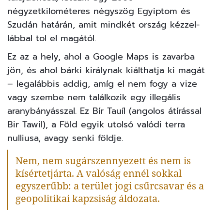
négyzetkilométeres négyszög Egyiptom és
Szudán határán, amit mindkét ország kézzel-
lábbal tol el magától.
Ez az a hely, ahol a
Google Maps
is zavarba
jön, és ahol bárki királynak kiálthatja ki magát
– legalábbis addig, amíg el nem fogy a vize
vagy szembe nem találkozik egy illegális
aranybányásszal. Ez Bír Tauíl (angolos átírással
Bir Tawil), a Föld egyik utolsó valódi terra
nulliusa, avagy senki földje.
Nem, nem sugárszennyezett és nem is
kísértetjárta. A valóság ennél sokkal
egyszerűbb: a terület jogi csűrcsavar és a
geopolitikai kapzsiság áldozata.