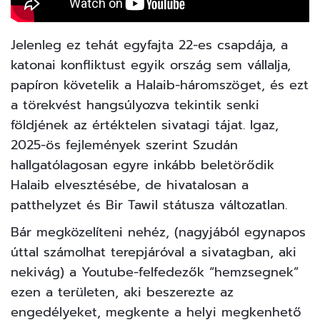
Jelenleg ez tehát egyfajta 22-es csapdája, a
katonai konfliktust egyik ország sem vállalja,
papíron követelik a Halaib-háromszöget, és ezt
a törekvést hangsúlyozva tekintik senki
földjének az értéktelen sivatagi tájat. Igaz,
2025-ös fejlemények szerint Szudán
hallgatólagosan egyre inkább beletörődik
Halaib elvesztésébe, de hivatalosan a
patthelyzet és Bir Tawil státusza változatlan.
Bár megközelíteni nehéz, (nagyjából egynapos
úttal számolhat terepjáróval a sivatagban, aki
nekivág) a Youtube-felfedezők “hemzsegnek”
ezen a területen, aki beszerezte az
engedélyeket, megkente a helyi megkenhető