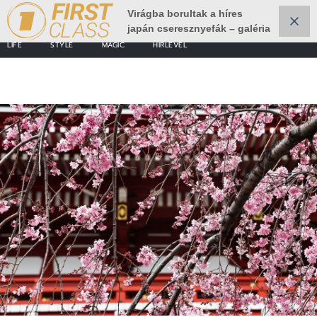
Virágba borultak a híres
japán cseresznyefák – galéria
LIFE
STYLE
MAGIC
HÍRLEVÉL