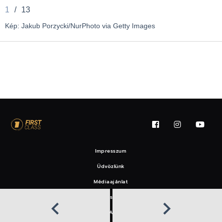
1
/
13
Kép: Jakub Porzycki/NurPhoto via Getty Images
Impresszum
Üdvözlünk
Médiaajánlat
Felhasználási feltételek
EAT