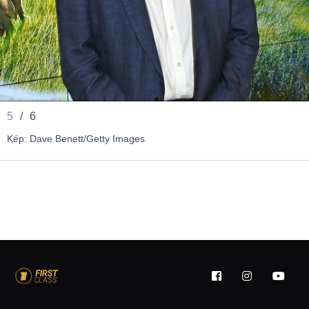
5
/
6
Kép: Dave Benett/Getty Images