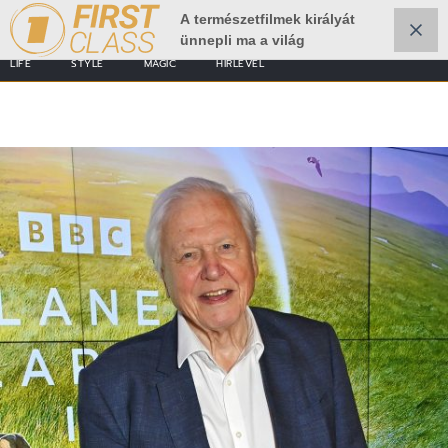
A természetfilmek királyát
ünnepli ma a világ
LIFE
STYLE
MAGIC
HÍRLEVÉL