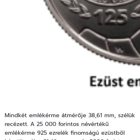
Mindkét emlékérme átmérője 38,61 mm, szélük
recézett. A 25 000 forintos névértékű
emlékérme 925 ezrelék finomságú ezüstből