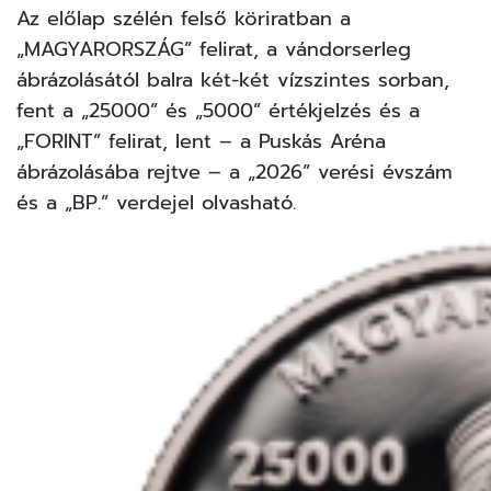
Az előlap szélén felső köriratban a
„MAGYARORSZÁG” felirat, a vándorserleg
ábrázolásától balra két-két vízszintes sorban,
fent a „25000” és „5000” értékjelzés és a
„FORINT” felirat, lent – a Puskás Aréna
ábrázolásába rejtve – a „2026” verési évszám
és a „BP.” verdejel olvasható.