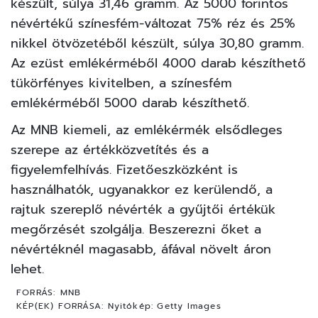
készült, súlya 31,46 gramm. Az 5000 forintos
névértékű színesfém-változat 75% réz és 25%
nikkel ötvözetéből készült, súlya 30,80 gramm.
Az ezüst emlékérméből 4000 darab készíthető
tükörfényes kivitelben, a színesfém
emlékérméből 5000 darab készíthető.
Az MNB kiemeli, az emlékérmék elsődleges
szerepe az értékközvetítés és a
figyelemfelhívás. Fizetőeszközként is
használhatók, ugyanakkor ez kerülendő, a
rajtuk szereplő névérték a gyűjtői értékük
megőrzését szolgálja. Beszerezni őket a
névértéknél magasabb, áfával növelt áron
lehet.
FORRÁS:
MNB
KÉP(EK) FORRÁSA:
Nyitókép: Getty Images