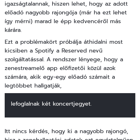
igazságtalannak, hiszen lehet, hogy az adott
előadó nagyobb rajongója (már ha ezt lehet
így mérni) marad le épp kedvencéről más
kárára.
Ezt a problémakört próbálja áthidalni most
kicsiben a
Spotify
a Reserved nevű
szolgáltatással. A rendszer lényege, hogy a
zenestreamelő app előfizetői közül azok
számára, akik egy-egy előadó számait a
legtöbbet hallgatják,
lefoglalnak két koncertjegyet.
Itt nincs kérdés, hogy ki a nagyobb rajongó,
hisz a zenehallgatási adatok ezt egyértelműen