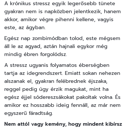
A krónikus stressz egyik legerősebb tünete
gyakran nem is napközben jelentkezik, hanem
akkor, amikor végre pihenni kellene, vagyis
este, az ágyban.
Egész nap zombimódban tolod, este mégsem
áll le az agyad, aztán hajnali egykor még
mindig ébren forgolódsz.
A stressz ugyanis folyamatos éberségben
tartja az idegrendszert. Emiatt sokan nehezen
alszanak el, gyakran felébrednek éjszaka,
reggel pedig úgy érzik magukat, mint ha
egész éjjel sódereszsákokat pakoltak volna. És
amikor ez hosszabb ideig fennáll, az már nem
egyszerű fáradtság.
Nem attól vagy kemény, hogy mindent kibírsz