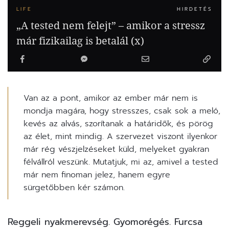
LIFE
HIRDETÉS
„A tested nem felejt” – amikor a stressz
már fizikailag is betalál (x)
Van az a pont, amikor az ember már nem is
mondja magára, hogy stresszes, csak sok a meló,
kevés az alvás, szorítanak a határidők, és pörög
az élet, mint mindig. A szervezet viszont ilyenkor
már rég vészjelzéseket küld, melyeket gyakran
félvállról veszünk. Mutatjuk, mi az, amivel a tested
már nem finoman jelez, hanem egyre
sürgetőbben kér számon.
Reggeli nyakmerevség. Gyomorégés. Furcsa