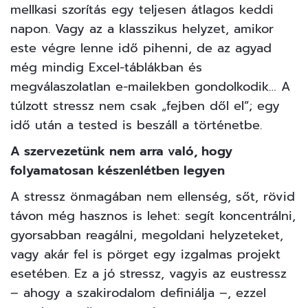
mellkasi szorítás egy teljesen átlagos keddi
napon. Vagy az a klasszikus helyzet, amikor
este végre lenne idő pihenni, de az agyad
még mindig Excel-táblákban és
megválaszolatlan e-mailekben gondolkodik… A
túlzott stressz nem csak „fejben dől el”; egy
idő után a tested is beszáll a történetbe.
A szervezetünk nem arra való, hogy
folyamatosan készenlétben legyen
A stressz önmagában nem ellenség, sőt, rövid
távon még hasznos is lehet: segít koncentrálni,
gyorsabban reagálni, megoldani helyzeteket,
vagy akár fel is pörget egy izgalmas projekt
esetében. Ez a jó stressz, vagyis az eustressz
– ahogy a szakirodalom definiálja –, ezzel