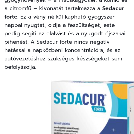
gyógynövények – a macskagyökér, a komló és
a citromfű – kivonatát tartalmazza a
Sedacur
forte
. Ez a vény nélkül kapható gyógyszer
nappal nyugtat, oldja a feszültséget, este
pedig segíti az elalvást és a nyugodt éjszakai
pihenést. A Sedacur forte nincs negatív
hatással a napközbeni koncentrációra, és az
autóvezetéshez szükséges készségeket sem
befolyásolja.