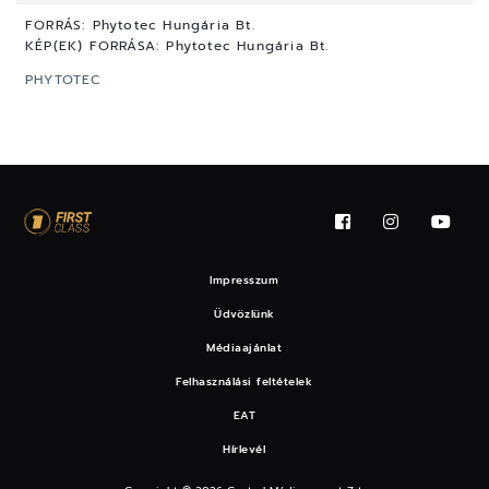
FORRÁS:
Phytotec Hungária Bt.
KÉP(EK) FORRÁSA:
Phytotec Hungária Bt.
PHYTOTEC
Impresszum
Üdvözlünk
Médiaajánlat
Felhasználási feltételek
EAT
Hírlevél