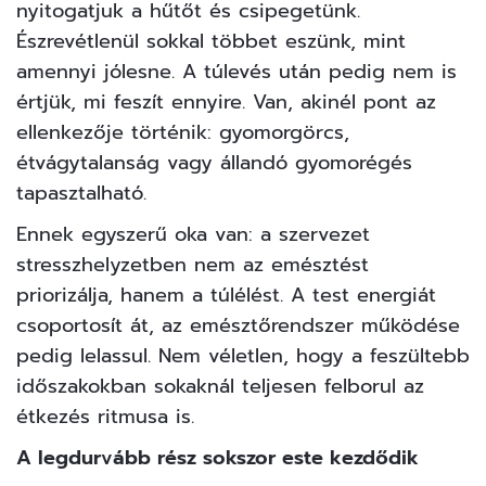
nyitogatjuk a hűtőt és csipegetünk.
Észrevétlenül sokkal többet eszünk, mint
amennyi jólesne. A túlevés után pedig nem is
értjük, mi feszít ennyire. Van, akinél pont az
ellenkezője történik: gyomorgörcs,
étvágytalanság vagy állandó gyomorégés
tapasztalható.
Ennek egyszerű oka van: a szervezet
stresszhelyzetben nem az emésztést
priorizálja, hanem a túlélést. A test energiát
csoportosít át, az emésztőrendszer működése
pedig lelassul. Nem véletlen, hogy a feszültebb
időszakokban sokaknál teljesen felborul az
étkezés ritmusa is.
A legdurvább rész sokszor este kezdődik