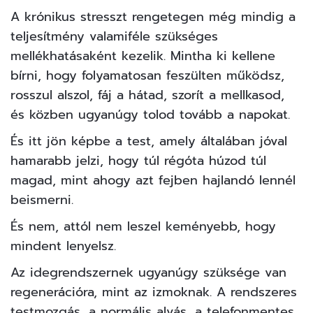
A krónikus stresszt rengetegen még mindig a
teljesítmény valamiféle szükséges
mellékhatásaként kezelik. Mintha ki kellene
bírni, hogy folyamatosan feszülten működsz,
rosszul alszol, fáj a hátad, szorít a mellkasod,
és közben ugyanúgy tolod tovább a napokat.
És itt jön képbe a test, amely általában jóval
hamarabb jelzi, hogy túl régóta húzod túl
magad, mint ahogy azt fejben hajlandó lennél
beismerni.
És nem, attól nem leszel keményebb, hogy
mindent lenyelsz.
Az idegrendszernek ugyanúgy szüksége van
regenerációra, mint az izmoknak. A rendszeres
testmozgás, a normális alvás, a telefonmentes