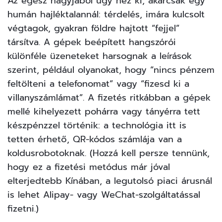
Az egész nagyjából úgy néz ki, akárcsak egy
humán hajléktalannál: térdelés, imára kulcsolt
végtagok, gyakran földre hajtott “fejjel”
társítva. A gépek beépített hangszórói
különféle üzeneteket harsognak a leírások
szerint, például olyanokat, hogy “nincs pénzem
feltölteni a telefonomat” vagy “fizesd ki a
villanyszámlámat”. A fizetés ritkábban a gépek
mellé kihelyezett pohárra vagy tányérra tett
készpénzzel történik: a technológia itt is
tetten érhető, QR-kódos számlája van a
koldusrobotoknak. (Hozzá kell persze tennünk,
hogy ez a fizetési metódus már jóval
elterjedtebb Kínában, a legutolsó piaci árusnál
is lehet Alipay- vagy WeChat-szolgáltatással
fizetni.)