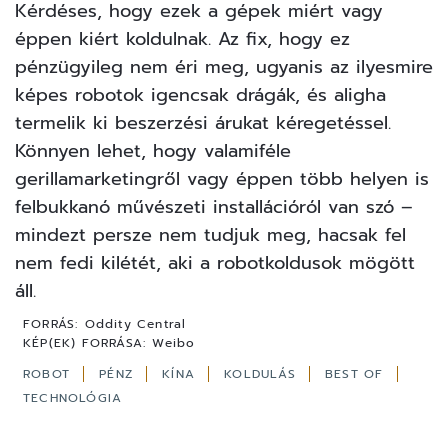
Kérdéses, hogy ezek a gépek miért vagy
éppen kiért koldulnak. Az fix, hogy ez
pénzügyileg nem éri meg, ugyanis az ilyesmire
képes robotok igencsak drágák, és aligha
termelik ki beszerzési árukat kéregetéssel.
Könnyen lehet, hogy valamiféle
gerillamarketingről vagy éppen több helyen is
felbukkanó művészeti installációról van szó –
mindezt persze nem tudjuk meg, hacsak fel
nem fedi kilétét, aki a robotkoldusok mögött
áll.
FORRÁS:
Oddity Central
KÉP(EK) FORRÁSA:
Weibo
ROBOT
PÉNZ
KÍNA
KOLDULÁS
BEST OF
TECHNOLÓGIA