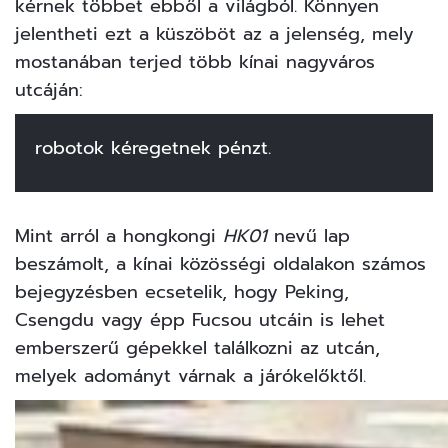
kérnek többet ebből a világból. Könnyen
jelentheti ezt a küszöböt az a jelenség, mely
mostanában terjed több kínai nagyváros
utcáján:
robotok kéregetnek pénzt.
Mint arról a hongkongi
HK01
nevű lap
beszámolt
, a kínai közösségi oldalakon számos
bejegyzésben ecsetelik, hogy Peking,
Csengdu vagy épp Fucsou utcáin is lehet
emberszerű gépekkel találkozni az utcán,
melyek adományt várnak a járókelőktől.