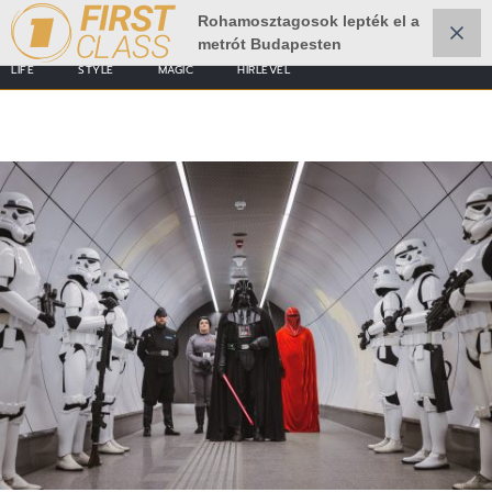
Rohamosztagosok lepték el a
metrót Budapesten
LIFE
STYLE
MAGIC
HÍRLEVÉL