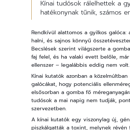
Kínai tudósok rálelhettek a g
hatékonynak tűnik, számos e
Rendkívül alattomos a gyilkos galóca
halni, és sajnos könnyű összetéveszten
Becslések szerint világszerte a gomb
faj felel, és ha valaki evett belőle, 
ellenszer – legalábbis eddig nem volt.
Kínai kutatók azonban a közelmúltban 
galócákat, hogy potenciális ellenmére
elsősorban a gomba fő méreganyagára, 
tudósok a mai napig nem tudják, pont
szervezetben.
A kínai kutatók egy viszonylag új, gé
piszkálgatták a toxint, melynek révén 