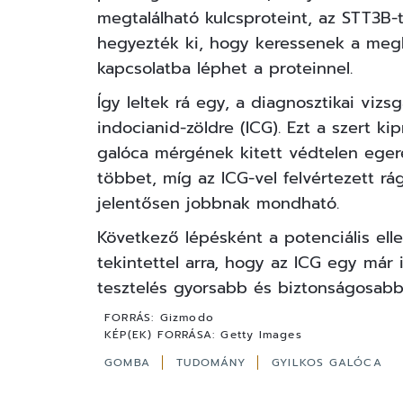
megtalálható kulcsproteint, az STT3B-t
hegyezték ki, hogy keressenek a megl
kapcsolatba léphet a proteinnel.
Így leltek rá egy, a diagnosztikai vizs
indocianid-zöldre (ICG). Ezt a szert kip
galóca mérgének kitett védtelen eger
többet, míg az ICG-vel felvértezett rá
jelentősen jobbnak mondható.
Következő lépésként a potenciális elle
tekintettel arra, hogy az ICG egy már
tesztelés gyorsabb és biztonságosabb
FORRÁS:
Gizmodo
KÉP(EK) FORRÁSA:
Getty Images
GOMBA
TUDOMÁNY
GYILKOS GALÓCA