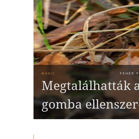
MAGIC
FEHÉR P
Megtalálhatták 
gomba ellenszer