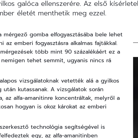
yilkos galóca ellenszerére. Az első kísérlet
mber életét menthetik meg ezzel.
: a mérgező gomba elfogyasztásába bele lehet
i az emberi fogyasztásra alkalmas fajtákkal.
amérgezések több mint 90 százalékáért ez a
már nemigen tehet semmit, ugyanis nincs rá
alapos vizsgálatoknak vetették alá a gyilkos
g után kutassanak. A vizsgálatok során
az alfa-amanitinre koncentráltak, melyről a
osan hogyan is okoz károkat az emberi
nszerkesztő technológia segítségével is
felfedeztek egy, az alfa-amanitinben