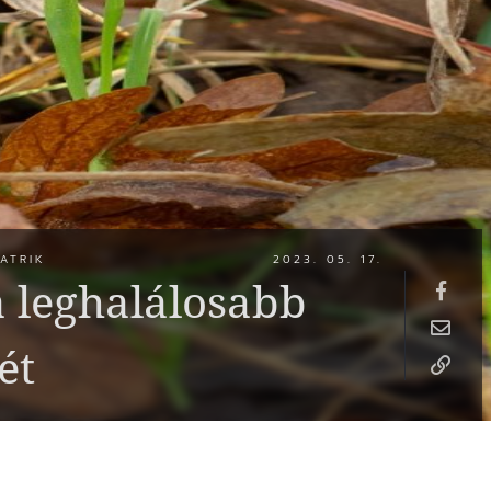
ATRIK
2023. 05. 17.
a leghalálosabb
ét