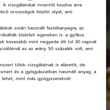
. A vizsgálatokat innentől kezdve arra
évő orvosságok között olyat, ami
gálatok során használt festékanyagra, az
róbálták kísérleti egereken is: a gyilkos
ek kevesebb mint negyede élt túl 30 napnál
gcsálóknál ez az arány 50 százalék volt, ami
nszert több vizsgálatnak is alávetik, de
 ismert és a gyógyászatban használt anyag, a
 lehet, mint más gyógyszereknél.