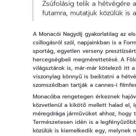
Zsúfolásig telik a hétvégére
futamra, mutatjuk közülük is 
A Monacói Nagydíj gyakorlatilag az e
csillogásról szól, napjainkban is a For
sportág, egyetlen verseny presztízsér
hercegségbeli megmérettetésé. A Földk
világsztárok is, már-már kötelező itt
viszonylag könnyű is beiktatni a hétvé
szomszédban tartják a cannes-i filmfesz
Monacóba rengetegen érkeznek hajóva
közvetlenül a kikötő mellett halad el,
méregdrága járművüket ahhoz, hogy te
Természetesen idén is a legfényűzőbb 
közülük is kiemelkedik egy, melynek 