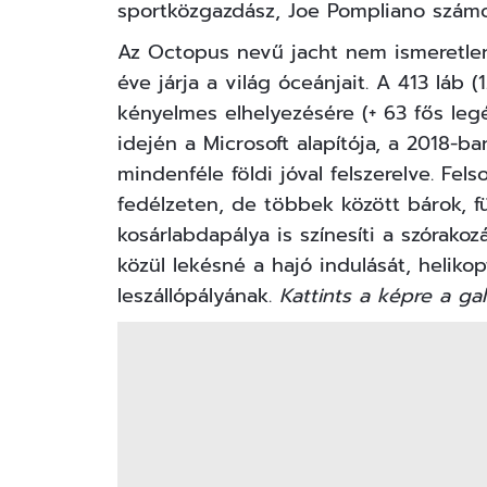
sportközgazdász, Joe Pompliano
számo
Az Octopus nevű jacht nem ismeretlen
éve járja a világ óceánjait. A 413 láb
kényelmes elhelyezésére (+ 63 fős leg
idején a Microsoft alapítója, a 2018-b
mindenféle földi jóval felszerelve. Fels
fedélzeten, de többek között bárok, 
kosárlabdapálya is színesíti a szórako
közül lekésné a hajó indulását, helik
leszállópályának.
Kattints a képre a ga