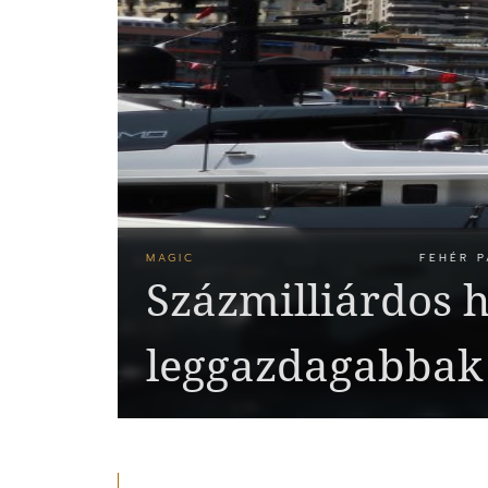
MAGIC
FEHÉR P
Százmilliárdos h
leggazdagabbak 