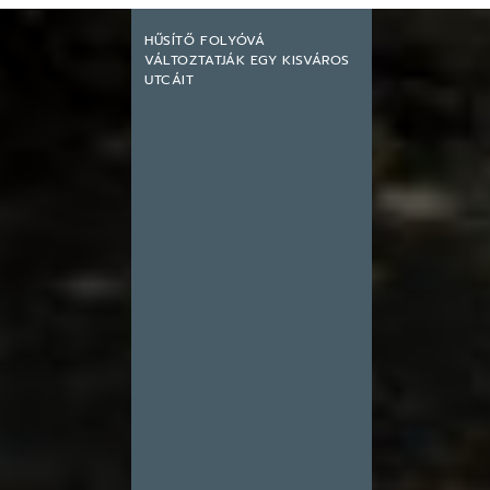
HŰSÍTŐ FOLYÓVÁ
VÁLTOZTATJÁK EGY KISVÁROS
UTCÁIT