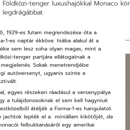
 a Földközi-tenger luxushajókkal Monaco k
a legdrágábbat.
lső, 1929-es futam megrendezése óta a
ma-1-es naptár ékköve: hiába alakul át a
téke sem lesz soha olyan magas, mint a
özi-tenger partjára ellátogatnak a
 a megjelenés. Sokak menetrendjébe
gi autóversenyt, ugyanis szinte a
tivált.
l, egyes részeken ráadásul a versenypálya
 így a tulajdonosoknak el sem kell hagyniuk
stközelből átéljék a Forma-1-es hangulatot.
jachtok lepték el a miniállam kikötőjét, de
monacói felbukkanásáról egy amerikai