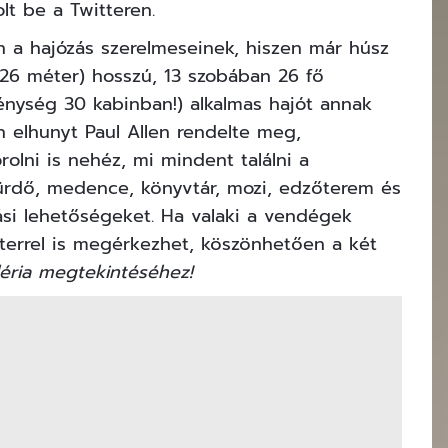
lt be
a Twitteren.
 a hajózás szerelmeseinek, hiszen már húsz
 (126 méter) hosszú, 13 szobában 26 fő
énység 30 kabinban!) alkalmas hajót annak
an elhunyt Paul Allen rendelte meg,
orolni is nehéz, mi mindent találni a
fürdő, medence, könyvtár, mozi, edzőterem és
zási lehetőségeket. Ha valaki a vendégek
opterrel is megérkezhet, köszönhetően a két
léria megtekintéséhez!