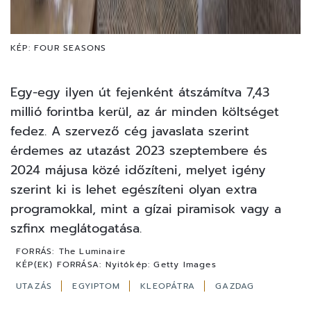
KÉP: FOUR SEASONS
Egy-egy ilyen út fejenként átszámítva 7,43
millió forintba kerül, az ár minden költséget
fedez. A szervező cég javaslata szerint
érdemes az utazást 2023 szeptembere és
2024 májusa közé időzíteni, melyet igény
szerint ki is lehet egészíteni olyan extra
programokkal, mint a gízai piramisok vagy a
szfinx meglátogatása.
FORRÁS:
The Luminaire
KÉP(EK) FORRÁSA:
Nyitókép: Getty Images
UTAZÁS
EGYIPTOM
KLEOPÁTRA
GAZDAG