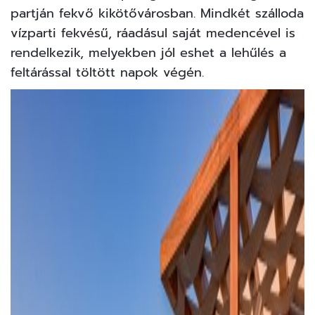
partján fekvő kikötővárosban. Mindkét szálloda
vízparti fekvésű, ráadásul saját medencével is
rendelkezik, melyekben jól eshet a lehűlés a
feltárással töltött napok végén.