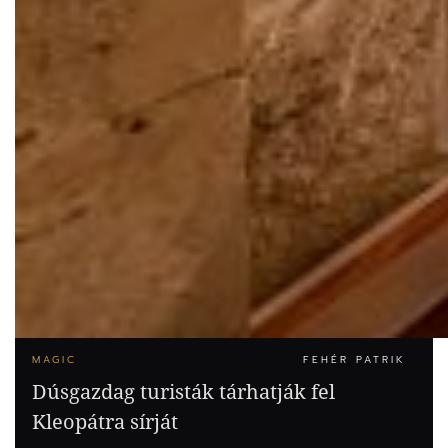
MAGIC
FEHÉR PATRIK
Dúsgazdag turisták tárhatják fel
Kleopátra sírját