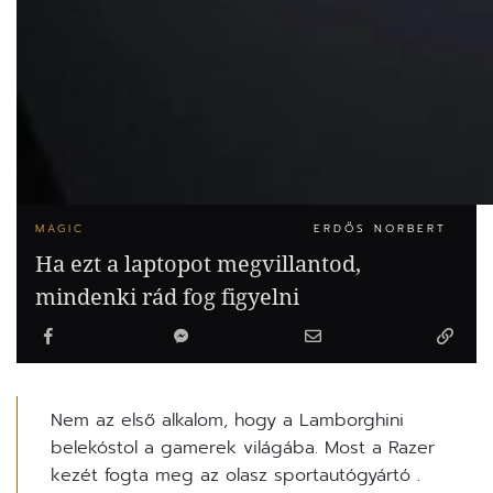
MAGIC
ERDŐS NORBERT
Ha ezt a laptopot megvillantod,
mindenki rád fog figyelni
Nem az első alkalom, hogy a Lamborghini
belekóstol a gamerek világába. Most a Razer
kezét fogta meg az olasz sportautógyártó .