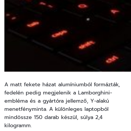
A matt fekete házat alumíniumból formázták,
fedelén pedig megjelenik a Lamborghini-
embléma és a gyártóra jellemző, Y-alakú
menetfényminta. A különleges laptopból
mindössze 150 darab készül, súlya 2,4
kilogramm.