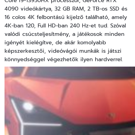
Core i9-13950HX processzor, GeForce RTX
4090 videókártya, 32 GB RAM, 2 TB-os SSD és
16 colos 4K felbontású kijelző található, amely
4K-ban 120, Full HD-ban 240 Hz-et tud. Szóval
valódi csúcsteljesítmény, a játékosok minden
igényét kielégítve, de akár komolyabb
képszerkesztői, videóvágói munkák is játszi
könnyedséggel végezhetők ilyen hardverrel.