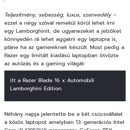
Teljesítmény, sebesség, luxus, szenvedély
–
ezzel a négy szóval remekül körül lehet írni
egy Lamborghinit, de ugyanezeket a jelzőket
könnyedén rá lehet aggatni egy laptopra is,
pláne ha az gamereknek készült. Most pedig a
Razer egy limitált kiadású laptopban ötvözte
az autózás és a gaming világát:
itt a Razer Blade 16 x Automobili
Lamborghini Edition.
Néhány napja jelentette be a két csúcsvállalat
a közös laptopot amelyben 13. generációs Intel