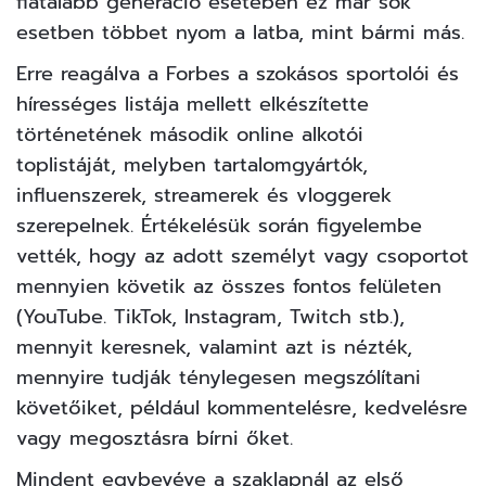
fiatalabb generáció esetében ez már sok
esetben többet nyom a latba, mint bármi más.
Erre reagálva a Forbes a szokásos sportolói és
hírességes listája mellett elkészítette
történetének második online alkotói
toplistáját, melyben tartalomgyártók,
influenszerek, streamerek és vloggerek
szerepelnek. Értékelésük során figyelembe
vették, hogy az adott személyt vagy csoportot
mennyien követik az összes fontos felületen
(YouTube. TikTok, Instagram, Twitch stb.),
mennyit keresnek, valamint azt is nézték,
mennyire tudják ténylegesen megszólítani
követőiket, például kommentelésre, kedvelésre
vagy megosztásra bírni őket.
Mindent egybevéve a szaklapnál az első