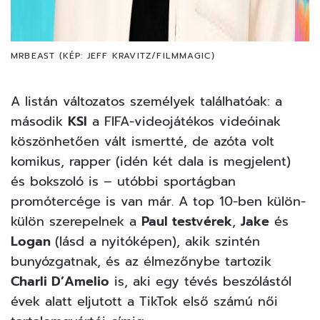
MRBEAST (KÉP: JEFF KRAVITZ/FILMMAGIC)
A listán változatos személyek találhatóak: a
második
KSI
a FIFA-videojátékos videóinak
köszönhetően vált ismertté, de azóta volt
komikus, rapper (idén két dala is megjelent)
és bokszoló is – utóbbi sportágban
promótercége is van már. A top 10-ben külön-
külön szerepelnek a
Paul testvérek
,
Jake
és
Logan
(lásd a nyitóképen), akik szintén
bunyózgatnak, és az élmezőnybe tartozik
Charli D’Amelio
is, aki egy tévés beszólástól
évek alatt eljutott a TikTok első számú női