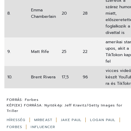
szeretik a
száraz humo
Emma
8.
20
28
miatt,
Chamberlain
előszeretett
foglalkozik a
divattal is
amerikai sta
upos, akit a
9.
Matt Rife
25
22
TikTokon kap
fel
vicces videó
10.
Brent Rivera
17,5
96
készít YouTu
ra és TikTok
FORRÁS:
Forbes
KÉP(EK) FORRÁSA:
Nyitókép: Jeff Kravitz/Getty Images for
Triller
HÍRESSÉG
MRBEAST
JAKE PAUL
LOGAN PAUL
FORBES
INFLUENCER