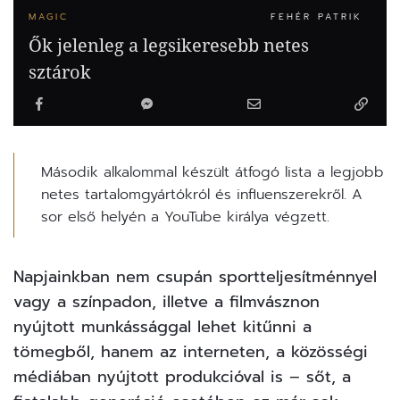
MAGIC
FEHÉR PATRIK
Ők jelenleg a legsikeresebb netes
sztárok
Második alkalommal készült átfogó lista a legjobb
netes tartalomgyártókról és influenszerekről. A
sor első helyén a YouTube királya végzett.
Napjainkban nem csupán sportteljesítménnyel
vagy a színpadon, illetve a filmvásznon
nyújtott munkássággal lehet kitűnni a
tömegből, hanem az interneten, a közösségi
médiában nyújtott produkcióval is – sőt, a