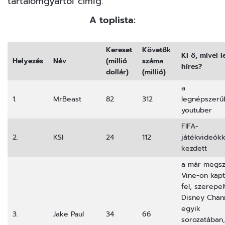
tartalomgyártói címig.
A toplista:
Kereset
Követők
Ki ő, mivel l
Helyezés
Név
(millió
száma
híres?
dollár)
(millió)
a
1.
MrBeast
82
312
legnépszerű
youtuber
FIFA-
2.
KSI
24
112
játékvideókk
kezdett
a már megsz
Vine-on kap
fel, szerepel
Disney Chan
egyik
3.
Jake Paul
34
66
sorozatában,