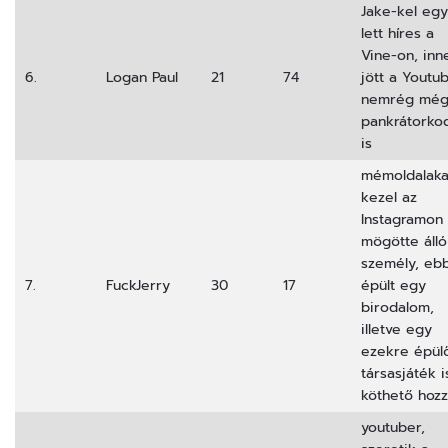
Jake-kel egy
lett híres a
Vine-on, inn
6.
Logan Paul
21
74
jött a Youtu
nemrég mé
pankrátorko
is
mémoldalaka
kezel az
Instagramon
mögötte álló
személy, eb
7.
FuckJerry
30
17
épült egy
birodalom,
illetve egy
ezekre épül
társasjáték i
köthető hoz
youtuber,