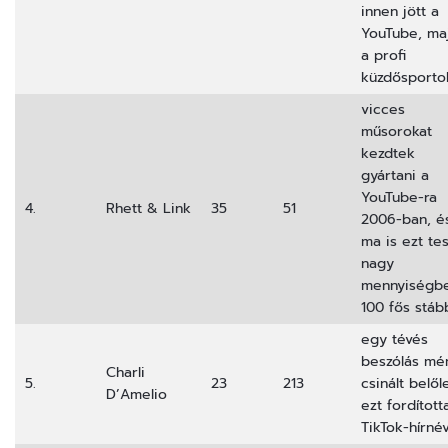
innen jött a
YouTube, ma
a profi
küzdősporto
vicces
műsorokat
kezdtek
gyártani a
YouTube-ra
4.
Rhett & Link
35
51
2006-ban, é
ma is ezt tes
nagy
mennyiségb
100 fős stáb
egy tévés
beszólás mé
Charli
5.
23
213
csinált belől
D’Amelio
ezt fordított
TikTok-hírné