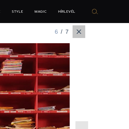
E
STYLE
MAGIC
HÍRLEVÉL
6
/
7