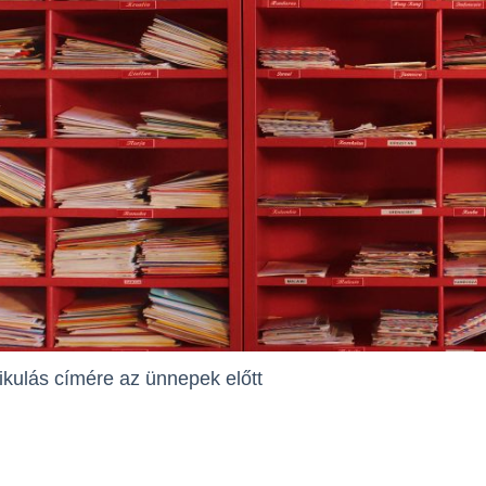
ikulás címére az ünnepek előtt