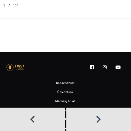
1
/
12
Impresszum
Üdvözlünk
Médiaajánlat
Felhasználási feltételek
EAT
Hírlevél