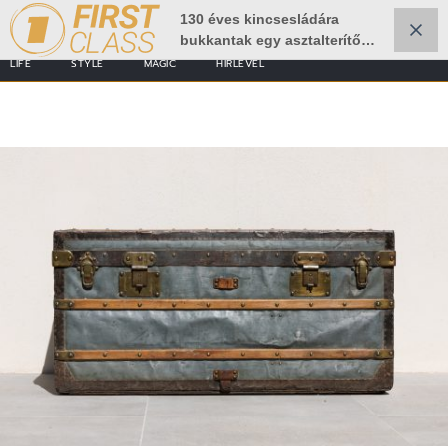
130 éves kincsesládára
bukkantak egy asztalterítő
alatt
LIFE
STYLE
MAGIC
HÍRLEVÉL