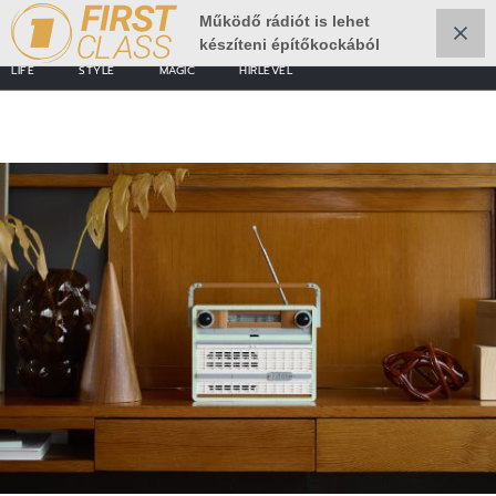
Működő rádiót is lehet
készíteni építőkockából
LIFE
STYLE
MAGIC
HÍRLEVÉL