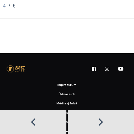
4
/
6
Impresszum
Üdvözlünk
Médiaajánlat
Felhasználási feltételek
EAT
Hírlevél