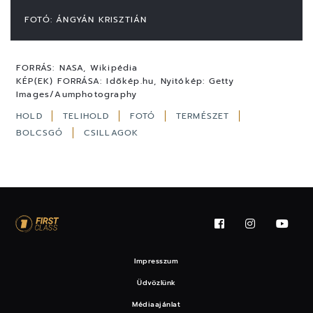
FOTÓ: ÁNGYÁN KRISZTIÁN
FORRÁS:
NASA, Wikipédia
KÉP(EK) FORRÁSA:
Időkép.hu, Nyitókép: Getty
Images/Aumphotography
HOLD
TELIHOLD
FOTÓ
TERMÉSZET
BOLCSGÓ
CSILLAGOK
Impresszum
Üdvözlünk
Médiaajánlat