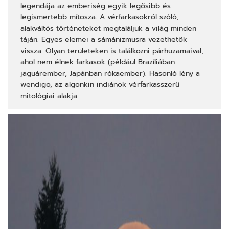
legendája az emberiség egyik legősibb és
legismertebb mítosza. A vérfarkasokról szóló,
alakváltós történeteket megtaláljuk a világ minden
táján. Egyes elemei a sámánizmusra vezethetők
vissza. Olyan területeken is találkozni párhuzamaival,
ahol nem élnek farkasok (például Brazíliában
jaguárember, Japánban rókaember). Hasonló lény a
wendigo, az algonkin indiánok vérfarkasszerű
mitológiai alakja.