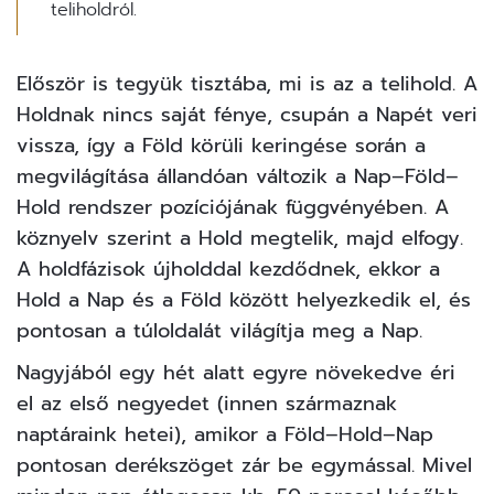
teliholdról.
Először is tegyük tisztába, mi is az a telihold. A
Holdnak nincs saját fénye, csupán a Napét veri
vissza, így a Föld körüli keringése során a
megvilágítása állandóan változik a Nap–Föld–
Hold rendszer pozíciójának függvényében. A
köznyelv szerint a Hold megtelik, majd elfogy.
A holdfázisok újholddal kezdődnek, ekkor a
Hold a Nap és a Föld között helyezkedik el, és
pontosan a túloldalát világítja meg a Nap.
Nagyjából egy hét alatt egyre növekedve éri
el az első negyedet (innen származnak
naptáraink hetei), amikor a Föld–Hold–Nap
pontosan derékszöget zár be egymással. Mivel