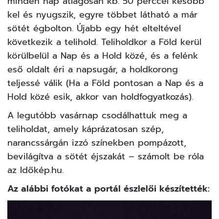
minden nap átlagosan kb. 50 perccel később
kel és nyugszik, egyre többet látható a már
sötét égbolton. Újabb egy hét elteltével
következik a telihold. Teliholdkor a Föld kerül
körülbelül a Nap és a Hold közé, és a felénk
eső oldalt éri a napsugár, a holdkorong
teljessé válik (Ha a Föld pontosan a Nap és a
Hold közé esik, akkor van holdfogyatkozás).
A legutóbb vasárnap csodálhattuk meg a
teliholdat, amely káprázatosan szép,
narancssárgán izzó színekben pompázott,
bevilágítva a sötét éjszakát – számolt be róla
az
Időkép.hu.
Az alábbi fotókat a portál észlelői készítették: