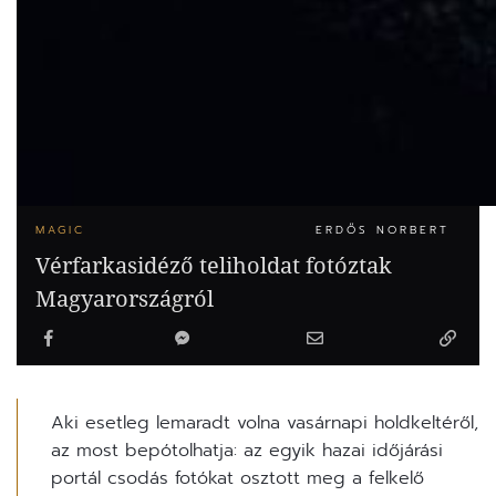
MAGIC
ERDŐS NORBERT
Vérfarkasidéző teliholdat fotóztak
Magyarországról
Aki esetleg lemaradt volna vasárnapi holdkeltéről,
az most bepótolhatja: az egyik hazai időjárási
portál csodás fotókat osztott meg a felkelő