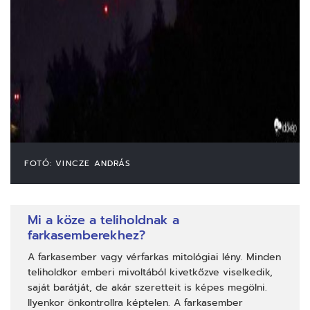
FOTÓ: VINCZE ANDRÁS
Mi a köze a teliholdnak a
farkasemberekhez?
A farkasember vagy vérfarkas mitológiai lény. Minden
teliholdkor emberi mivoltából kivetkőzve viselkedik,
saját barátját, de akár szeretteit is képes megölni.
Ilyenkor önkontrollra képtelen. A farkasember