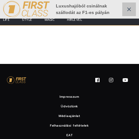
Luxushajóból csinálnak
szállodát az F1-es pályán
LIFE
STYLE
MAGIC
HÍRLEVÉL
hirdetés
Impresszum
Üdvözlünk
Médiaajánlat
Felhasználási feltételek
EAT