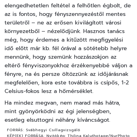
elengedhetetlen feltétel a felhőtlen égbolt, de
az is fontos, hogy fényszennyezéstől mentes
területről – ne az erősen kivilágított városi
környezetből – nézelődjünk. Hasznos tanács
még, hogy érdemes a kitűzött megfigyelési
idő előtt már kb. fél órával a sötétebb helyre
mennünk, hogy szemünk hozzászokjon az
eltérő fényviszonyokhoz érzékenyebbé váljon a
fényre, na és persze öltözzünk az időjárásnak
megfelelően, kora este továbbra is csípős, 1-2
Celsius-fokos lesz a hőmérséklet.
Ha mindez megvan, nem marad más hátra,
mint gyönyörködni az
égi jelenségben
,
esetleg elsuttogni néhány kíváncságot.
FORRÁS:
Svábhegyi Csillagvizsgáló
KÉP(EK) FORRÁSA:
Nyitókép: Thilina Kaluthotage/NurPhoto