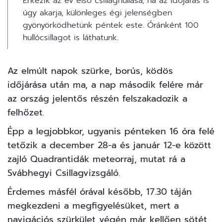
Érkezik az év első csillaghullása, ha az időjárás is
úgy akarja, különleges égi jelenségben
gyönyörködhetünk péntek este. Óránként 100
hullócsillagot is láthatunk.
Az elmúlt napok szürke, borús, ködös
időjárása után ma, a nap második felére már
az ország jelentős részén felszakadozik a
felhőzet.
Épp a legjobbkor, ugyanis pénteken 16 óra felé
tetőzik a december 28-a és január 12-e között
zajló Quadrantidák meteorraj,
mutat rá
a
Svábhegyi Csillagvizsgáló.
Érdemes másfél órával később, 17.30 táján
megkezdeni a megfigyelésüket, mert a
navigációs szürkület végén már kellően sötét