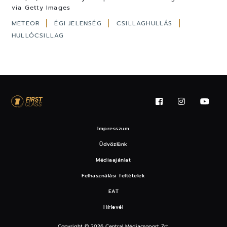
via Getty Images
METEOR
ÉGI JELENSÉG
CSILLAGHULLÁS
HULLÓCSILLAG
Impresszum
Üdvözlünk
Médiaajánlat
Felhasználási feltételek
EAT
Hírlevél
Copyright © 2026 Central Médiacsoport Zrt.