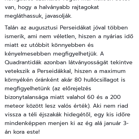
van, hogy a halványabb rajtagokat
megláthassuk, javasolják.
Talán az augusztusi Perseidákat jóval többen
ismerik, ami nem véletlen, hiszen a nyárias idő
miatt ez utóbbit könnyebben és
kényelmesebben megfigyelhetjük. A
Quadrantidák azonban látványosságát tekintve
vetekszik a Perseidákkal, hiszen a maximum
környékén óránként akár 80 hullócsillagot is
megfigyelhetünk (az előrejelzés
bizonytalansága miatt valahol 60 és a 200
meteor között lesz valós érték). Aki nem riad
vissza a téli éjszakák hidegétől, egy kis időre
mindenképpen menjen ki az ég alá január 3-
án kora este!