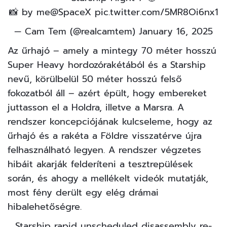
📸 by me
@SpaceX
pic.twitter.com/5MR8Oi6nx1
— Cam Tem (@realcamtem)
January 16, 2025
Az űrhajó – amely a mintegy 70 méter hosszú
Super Heavy hordozórakétából és a Starship
nevű, körülbelül 50 méter hosszú felső
fokozatból áll – azért épült, hogy embereket
juttasson el a Holdra, illetve a Marsra. A
rendszer koncepciójának kulcseleme, hogy az
űrhajó és a rakéta a Földre visszatérve újra
felhasználható legyen. A rendszer végzetes
hibáit akarják felderíteni a tesztrepülések
során, és ahogy a mellékelt videók mutatják,
most fény derült egy elég drámai
hibalehetőségre.
Starship rapid unscheduled disassembly re-