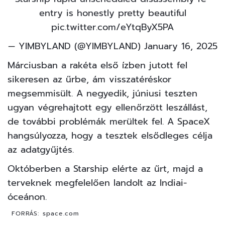
entry is honestly pretty beautiful
pic.twitter.com/eYtqByX5PA
— YIMBYLAND (@YIMBYLAND)
January 16, 2025
Márciusban a rakéta első ízben jutott fel
sikeresen az űrbe, ám visszatéréskor
megsemmisült. A negyedik, júniusi teszten
ugyan végrehajtott egy ellenőrzött leszállást,
de további problémák merültek fel. A SpaceX
hangsúlyozza, hogy a tesztek elsődleges célja
az adatgyűjtés.
Októberben a Starship elérte az űrt, majd a
terveknek megfelelően landolt az Indiai-
óceánon.
FORRÁS:
space.com