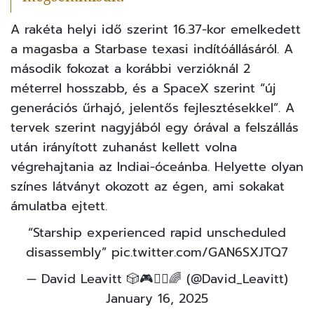
A rakéta helyi idő szerint 16.37-kor emelkedett
a magasba a Starbase texasi indítóállásáról. A
második fokozat a korábbi verzióknál 2
méterrel hosszabb, és a SpaceX szerint “új
generációs űrhajó, jelentős fejlesztésekkel”. A
tervek szerint nagyjából egy órával a felszállás
után irányított zuhanást kellett volna
végrehajtania az Indiai-óceánba. Helyette olyan
színes látványt okozott az égen, ami sokakat
ámulatba ejtett.
“Starship experienced rapid unscheduled
disassembly”
pic.twitter.com/GAN6SXJTQ7
— David Leavitt 🎲🎮🧙‍♂️🌈 (@David_Leavitt)
January 16, 2025