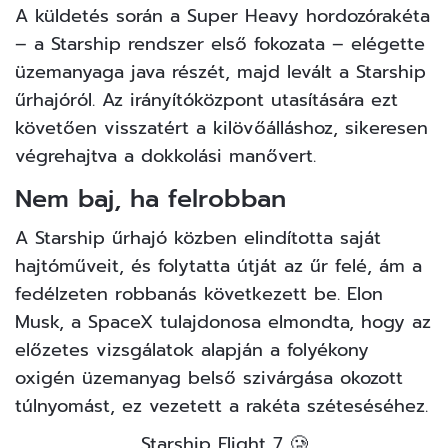
A küldetés során a Super Heavy hordozórakéta
– a Starship rendszer első fokozata – elégette
üzemanyaga java részét, majd levált a Starship
űrhajóról. Az irányítóközpont utasítására ezt
követően visszatért a kilövőálláshoz, sikeresen
végrehajtva a dokkolási manővert.
Nem baj, ha felrobban
A Starship űrhajó közben elindította saját
hajtóműveit, és folytatta útját az űr felé, ám a
fedélzeten robbanás következett be. Elon
Musk, a SpaceX tulajdonosa elmondta, hogy az
előzetes vizsgálatok alapján a folyékony
oxigén üzemanyag belső szivárgása okozott
túlnyomást, ez vezetett a rakéta széteséséhez.
Starship Flight 7 🥲