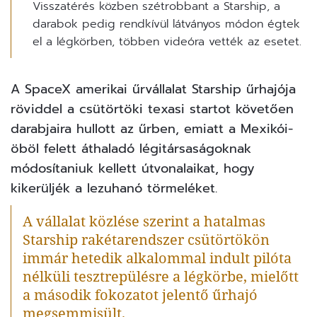
Visszatérés közben szétrobbant a Starship, a
darabok pedig rendkívül látványos módon égtek
el a légkörben, többen videóra vették az esetet.
A SpaceX amerikai űrvállalat Starship űrhajója
röviddel a csütörtöki texasi startot követően
darabjaira hullott az űrben, emiatt a Mexikói-
öböl felett áthaladó légitársaságoknak
módosítaniuk kellett útvonalaikat, hogy
kikerüljék a lezuhanó törmeléket.
A vállalat közlése szerint a hatalmas
Starship rakétarendszer csütörtökön
immár hetedik alkalommal indult pilóta
nélküli tesztrepülésre a légkörbe, mielőtt
a második fokozatot jelentő űrhajó
megsemmisült.