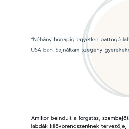
“Néhány hónapig egyetlen pattogó la
USA-ban. Sajnáltam szegény gyerekek
Amikor beindult a forgatás, szembejött
labdák kilövőrendszerének tervezője, B