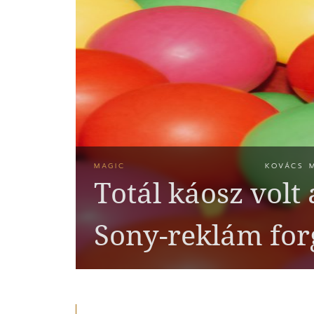
MAGIC
KOVÁCS 
Totál káosz volt 
Sony-reklám for