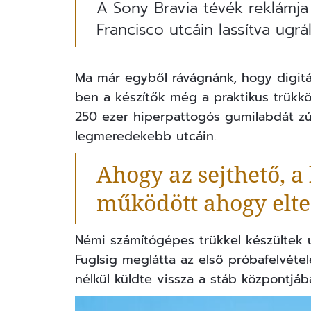
A Sony Bravia tévék reklámj
Francisco utcáin lassítva ugrá
Ma már egyből rávágnánk, hogy digitál
ben a készítők még a praktikus trükkö
250 ezer hiperpattogós gumilabdát zú
legmeredekebb utcáin.
Ahogy az sejthető, 
működött ahogy elte
Némi számítógépes trükkel készültek 
Fuglsig meglátta az első próbafelvéte
nélkül küldte vissza a stáb központjáb