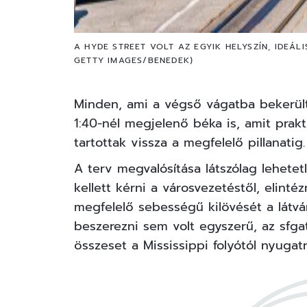
A HYDE STREET VOLT AZ EGYIK HELYSZÍN, IDEÁ
GETTY IMAGES/BENEDEK)
Minden, ami a végső vágatba bekerült
1:40-nél megjelenő béka is, amit prak
tartottak vissza a megfelelő pillanatig
A terv megvalósítása látszólag lehetet
kellett kérni a városvezetéstől, elinté
megfelelő sebességű kilövését a látv
beszerezni sem volt egyszerű, az sfgat
összeset a Mississippi folyótól nyugatr