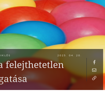
MIKLÓS
2025. 04. 20.
a felejthetetlen
gatása