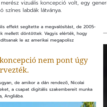
a merész vizuális koncepció volt, egy gen
ló színes labdák látványa.
is effekt segítette a megvalósítást, de 2005-
k mellett döntöttek. Vagyis elérték, hogy
dítsanak le az amerikai megapolisz
a koncepció nem pont úgy
rvezték.
ugyan, de amikor a dán rendező, Nicolai
leket, a csapat digitális szakembereit munka
a, Angliába.