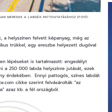
LISAN MEREDEK A LABDÁK PATTOGTATÁSÁHOZ (FOTÓ:
, a helyszínen felvett képanyag, még az
tikus trükkel, egy ereszbe helyezett dugóval
.
len lépéseket is tartalmazott: engedélyt
zni a 250 000 labda helyszínre jutását, ezek
ány érdekében. Ennyi pattogós, színes labdát
e.com cikke szerint felvásárolták “az
a” azaz kb. a fél országból.