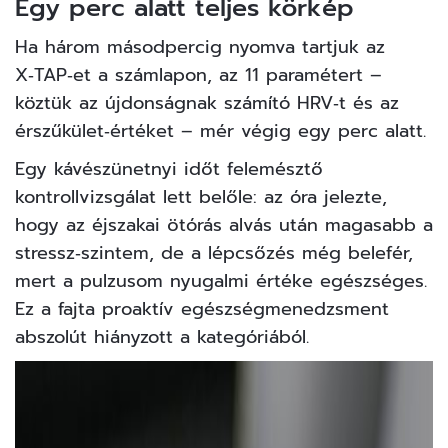
Egy perc alatt teljes körkép
Ha három másodpercig nyomva tartjuk az
X‑TAP‑et a számlapon, az 11 paramétert –
köztük az újdonságnak számító HRV‑t és az
érszűkület‑értéket – mér végig egy perc alatt.
Egy kávészünetnyi időt felemésztő
kontrollvizsgálat lett belőle: az óra jelezte,
hogy az éjszakai ötórás alvás után magasabb a
stressz‑szintem, de a lépcsőzés még belefér,
mert a pulzusom nyugalmi értéke egészséges.
Ez a fajta proaktív egészségmenedzsment
abszolút hiányzott a kategóriából.