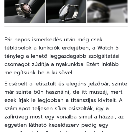
11
FOTÓ
Pár napos ismerkedés után még csak
téblábolok a funkciók erdejében, a Watch 5
tényleg a lehető leggazdagabb szolgáltatási
csomagot zúdítja a nyakunkba. Ezért inkább
melegítsünk be a külsővel.
Elcsépelt a letisztult és elegáns jelzőpár, szinte
már szinte bűn használni, de itt muszáj, mert
ezek írják le legjobban a titánszíjas kivitelt. A
számlapot teljesen síkra csiszolták, így a
zafírüveg most egy vonalba simul a házzal, az
egyetlen látható kezelőszerv pedig egy