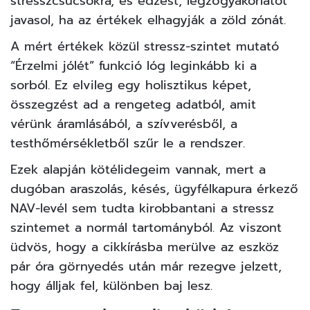
stresszcsúcsokra, és edzést, légzőgyakorlatot
javasol, ha az értékek elhagyják a zöld zónát.
A mért értékek közül stressz-szintet mutató
“Érzelmi jólét” funkció lóg leginkább ki a
sorból. Ez elvileg egy holisztikus képet,
összegzést ad a rengeteg adatból, amit
vérünk áramlásából, a szívverésből, a
testhőmérsékletből szűr le a rendszer.
Ezek alapján kötélidegeim vannak, mert a
dugóban araszolás, késés, ügyfélkapura érkező
NAV-levél sem tudta kirobbantani a stressz
szintemet a normál tartományból. Az viszont
üdvös, hogy a cikkírásba merülve az eszköz
pár óra görnyedés után már rezegve jelzett,
hogy álljak fel, különben baj lesz.