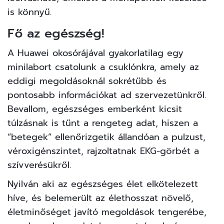
is könnyű.
Fő az egészség!
A Huawei okosórájával gyakorlatilag egy
minilabort csatolunk a csuklónkra, amely az
eddigi megoldásoknál sokrétűbb és
pontosabb információkat ad szervezetünkről.
Bevallom, egészséges emberként kicsit
túlzásnak is tűnt a rengeteg adat, hiszen a
“betegek” ellenőrizgetik állandóan a pulzust,
véroxigénszintet, rajzoltatnak EKG-görbét a
szívverésükről.
Nyilván aki az egészséges élet elkötelezett
híve, és belemerült az élethosszat növelő,
életminőséget javító megoldások tengerébe,