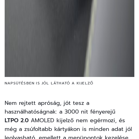
NAPSÜTÉSBEN IS JÓL LÁTHATÓ A KIJELZŐ
Nem rejtett apróság, jót tesz a
használhatóságnak: a 3000 nit fényerejű
LTPO 2.0
AMOLED kijelző nem egérmozi, és
még a zsúfoltabb kártyákon is minden adat jól
leolvasható, emellett a menüpontok kezelése