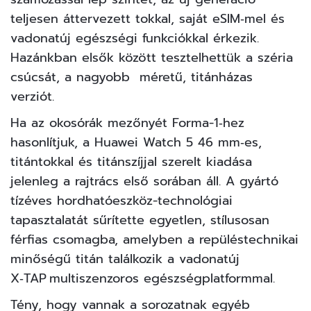
teljesen áttervezett tokkal, saját eSIM‑mel és
vadonatúj egészségi funkciókkal érkezik.
Hazánkban elsők között tesztelhettük a széria
csúcsát, a nagyobb méretű, titánházas
verziót.
Ha az okosórák mezőnyét Forma-1‑hez
hasonlítjuk, a Huawei Watch 5 46 mm‑es,
titántokkal és titánszíjjal szerelt kiadása
jelenleg a rajtrács első sorában áll. A gyártó
tízéves hordhatóeszköz-technológiai
tapasztalatát sűrítette egyetlen, stílusosan
férfias csomagba, amelyben a repüléstechnikai
minőségű titán találkozik a vadonatúj
X‑TAP multiszenzoros egészségplatformmal.
Tény, hogy vannak a sorozatnak egyéb