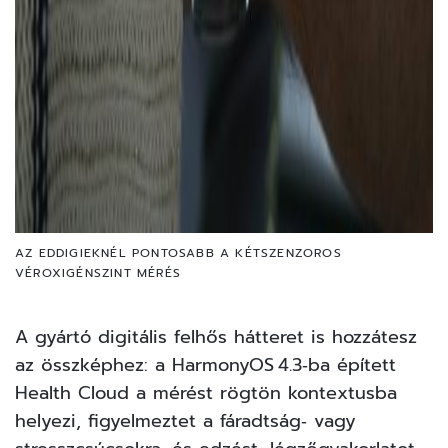
AZ EDDIGIEKNÉL PONTOSABB A KÉTSZENZOROS
VÉROXIGÉNSZINT MÉRÉS
A gyártó digitális felhős hátteret is hozzátesz
az összképhez: a HarmonyOS 4.3‑ba épített
Health Cloud a mérést rögtön kontextusba
helyezi, figyelmeztet a fáradtság‑ vagy