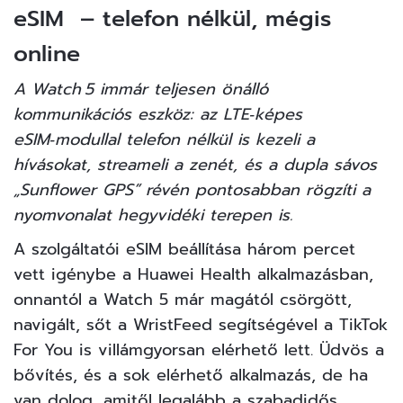
eSIM – telefon nélkül, mégis
online
A Watch 5 immár teljesen önálló
kommunikációs eszköz: az LTE‑képes
eSIM‑modullal telefon nélkül is kezeli a
hívásokat, streameli a zenét, és a dupla sávos
„Sunflower GPS” révén pontosabban rögzíti a
nyomvonalat hegyvidéki terepen is.
A szolgáltatói eSIM beállítása három percet
vett igénybe a Huawei Health alkalmazásban,
onnantól a Watch 5 már magától csörgött,
navigált, sőt a WristFeed segítségével a TikTok
For You is villámgyorsan elérhető lett. Üdvös a
bővítés, és a sok elérhető alkalmazás, de ha
van dolog, amitől legalább a szabadidős