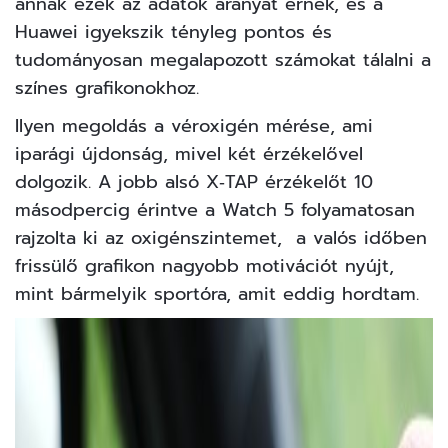
annak ezek az adatok aranyat érnek, és a
Huawei igyekszik tényleg pontos és
tudományosan megalapozott számokat tálalni a
színes grafikonokhoz.
Ilyen megoldás a véroxigén mérése, ami
iparági újdonság, mivel két érzékelővel
dolgozik. A jobb alsó X‑TAP érzékelőt 10
másodpercig érintve a Watch 5 folyamatosan
rajzolta ki az oxigénszintemet, a valós időben
frissülő grafikon nagyobb motivációt nyújt,
mint bármelyik sportóra, amit eddig hordtam.