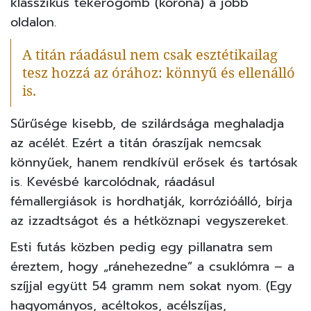
klasszikus tekerőgomb (korona) a jobb
oldalon.
A titán ráadásul nem csak esztétikailag
tesz hozzá az órához: könnyű és ellenálló
is.
Sűrűsége kisebb, de szilárdsága meghaladja
az acélét. Ezért a titán óraszíjak nemcsak
könnyűek, hanem rendkívül erősek és tartósak
is. Kevésbé karcolódnak, ráadásul
fémallergiások is hordhatják, korrózióálló, bírja
az izzadtságot és a hétköznapi vegyszereket.
Esti futás közben pedig egy pillanatra sem
éreztem, hogy „ránehezedne” a csuklómra – a
szíjjal együtt 54 gramm nem sokat nyom. (Egy
hagyományos, acéltokos, acélszíjas,