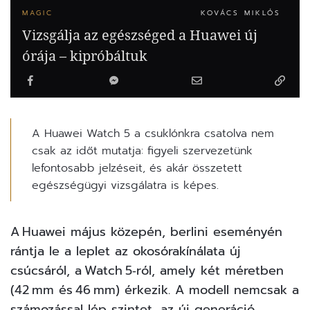
MAGIC
KOVÁCS MIKLÓS
Vizsgálja az egészséged a Huawei új
órája – kipróbáltuk
A Huawei Watch 5 a csuklónkra csatolva nem
csak az időt mutatja: figyeli szervezetünk
lefontosabb jelzéseit, és akár összetett
egészségügyi vizsgálatra is képes.
A
Huawei
május közepén, berlini eseményén
rántja le a leplet az
okosóra
kínálata új
csúcsáról, a Watch 5‑ról, amely két méretben
(42 mm és 46 mm) érkezik. A modell nemcsak a
számozással lép szintet, az új generáció