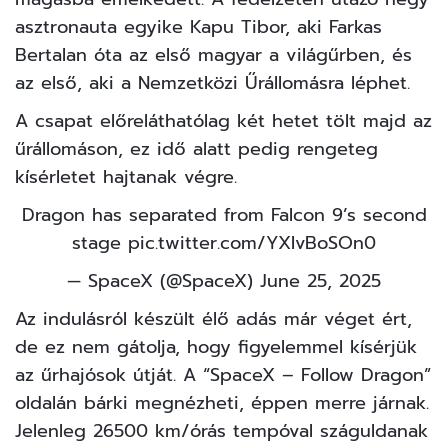
asztronauta egyike Kapu Tibor, aki Farkas
Bertalan óta az első magyar a világűrben, és
az első, aki a Nemzetközi Űrállomásra léphet.
A csapat előreláthatólag két hetet tölt majd az
űrállomáson, ez idő alatt pedig rengeteg
kísérletet hajtanak végre.
Dragon has separated from Falcon 9’s second
stage
pic.twitter.com/YXIvBoSOn0
— SpaceX (@SpaceX)
June 25, 2025
Az indulásról készült élő adás már véget ért,
de ez nem gátolja, hogy figyelemmel kísérjük
az űrhajósok útját. A “
SpaceX – Follow Dragon
”
oldalán bárki megnézheti, éppen merre járnak.
Jelenleg 26500 km/órás tempóval száguldanak