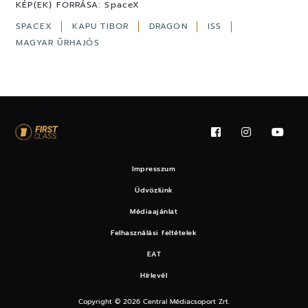
KÉP(EK) FORRÁSA:
SpaceX
SPACEX
KAPU TIBOR
DRAGON
ISS
MAGYAR ŰRHAJÓS
Impresszum
Üdvözlünk
Médiaajánlat
Felhasználási feltételek
EAT
Hírlevél
Copyright © 2026 Central Médiacsoport Zrt.