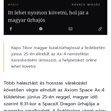
MAGIC
KOVÁCS MIKLÓS
Itt lehet nyomon követni, hol jár a
magyar űrhajós
Kapu Tibor magyar kutatóűrhajóssal a fedélzetén
június 25-én elindult az Ax-4 nemzetközi
kereskedelmi űrmisszió, a helyzetüket online
lehet követni.
Több halasztást és hosszas várakozást
követően végre elindult az Axiom Space Ax-4
küldetése: június 25-én reggel, magyar idő
szerint 8:31-kor a SpaceX Dragon űrhajója a
magasba emelkedett. A fedélzeten utazó négy