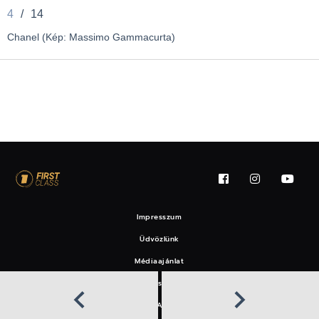
4
/
14
Chanel (Kép: Massimo Gammacurta)
Impresszum
Üdvözlünk
Médiaajánlat
Felhasználási feltételek
EAT