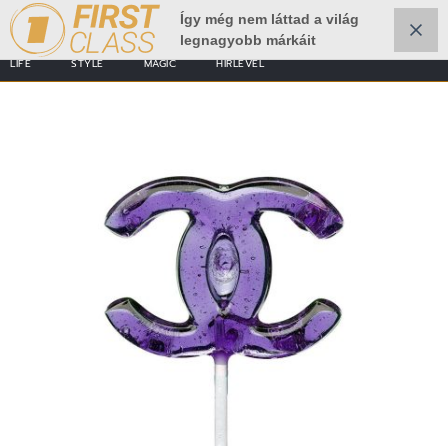
Így még nem láttad a világ
legnagyobb márkáit
LIFE
STYLE
MAGIC
HÍRLEVÉL