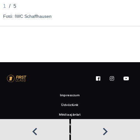
1
/
5
Fotó: IWC Schaffhausen
Impresszum
Üdvözlünk
Médiaajánlat
Felhasználási feltételek
EAT