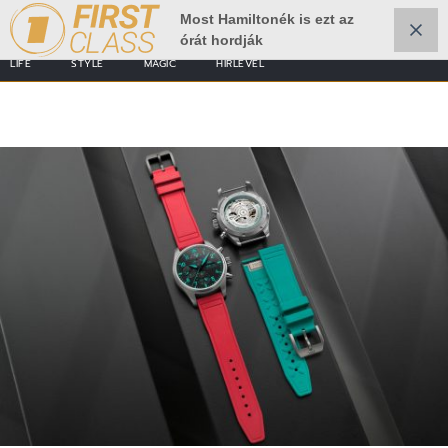
Most Hamiltonék is ezt az
órát hordják
LIFE
STYLE
MAGIC
HÍRLEVÉL