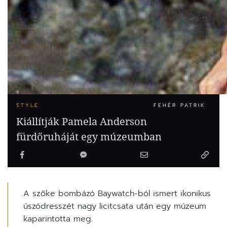
STYLE
FEHÉR PATRIK
Kiállítják Pamela Anderson
fürdőruháját egy múzeumban
A szőke bombázó Baywatch-ból ismert ikonikus
úszódresszét nagy licitcsata után egy múzeum
kaparintotta meg.