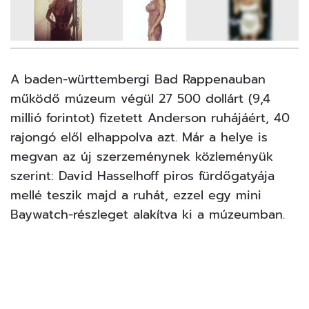
7
FOTÓ
A baden-württembergi Bad Rappenauban
működő múzeum végül 27 500 dollárt (9,4
millió forintot) fizetett Anderson ruhájáért, 40
rajongó elől elhappolva azt. Már a helye is
megvan az új szerzeménynek közleményük
szerint: David Hasselhoff piros fürdőgatyája
mellé teszik majd a ruhát, ezzel egy mini
Baywatch-részleget alakítva ki a múzeumban.