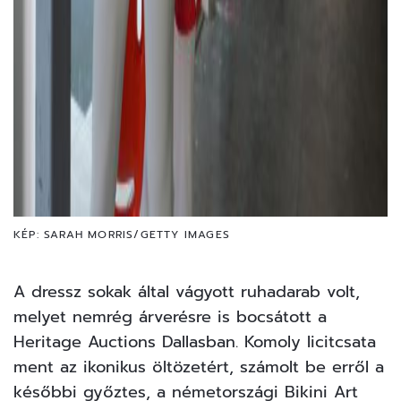
KÉP: SARAH MORRIS/GETTY IMAGES
A dressz sokak által vágyott ruhadarab volt,
melyet nemrég árverésre is bocsátott a
Heritage Auctions Dallasban. Komoly licitcsata
ment az ikonikus öltözetért, számolt be erről a
későbbi győztes, a németországi Bikini Art