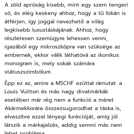
A zöld apróság kisebb, mint egy szem tengeri
só, és elég keskeny ahhoz, hogy a tű fokán is
átférjen, így joggal nevezhető a világ
legkisebb luxustáskájának. Ahhoz, hogy
részletesen szemügyre lehessen venni,
igazából egy mikroszkópra van szüksége az
embernek, ekkor válik láthatóvá az ikonikus
monogram is, mely sokak számára
státuszszimbólum.
Épp ez az, amire a MSCHF ezúttal rámutat: a
Louis Vuitton
és más nagy divatmárkák
esetében már rég nem a funkció a méret.
Akármekkorára összezsugorodhat a táska is,
elveszítve ezzel lényegi funkcióját, amíg jól
látszik a márkajelzés, addig semmi más nem
lehet probléma.