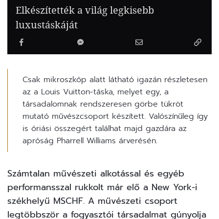
Elkészítették a világ legkisebb
luxustáskáját
Csak mikroszkóp alatt látható igazán részletesen
az a Louis Vuitton-táska, melyet egy, a
társadalomnak rendszeresen görbe tükröt
mutató művészcsoport készített. Valószínűleg így
is óriási összegért találhat majd gazdára az
apróság Pharrell Williams árverésén.
Számtalan művészeti alkotással és egyéb
performansszal
rukkolt már elő
a New York-i
székhelyű MSCHF. A művészeti csoport
legtöbbször a fogyasztói társadalmat gúnyolja