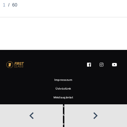
1
/
60
Impresszum
Üdvözlünk
Médiaajánlat
Felhasználási feltételek
EAT
Hírlevél