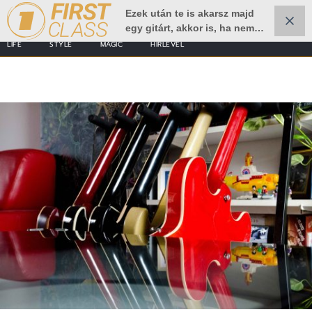
Ezek után te is akarsz majd
egy gitárt, akkor is, ha nem
tudsz játszani
LIFE
STYLE
MAGIC
HÍRLEVÉL