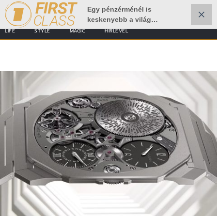
Egy pénzérménél is
keskenyebb a világ
legvékonyabb karórája
LIFE
STYLE
MAGIC
HÍRLEVÉL