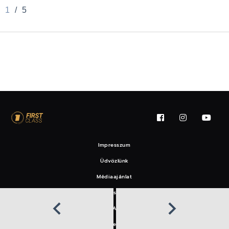
1
/
5
Impresszum
Üdvözlünk
Médiaajánlat
Felhasználási feltételek
EAT
Hírlevél